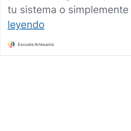
tu sistema o simplemente
Depósito
leyendo
de
agua
caliente:
Escuela Artesanía
cuál
es
el
mejor
tu
hogar