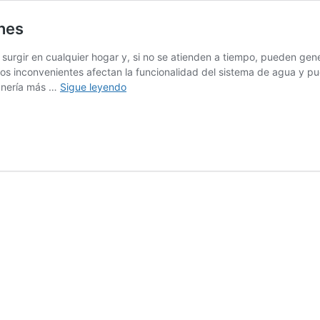
nes
surgir en cualquier hogar y, si no se atienden a tiempo, pueden ge
tos inconvenientes afectan la funcionalidad del sistema de agua y p
Problemas
anería más …
Sigue leyendo
de
fontanería,
los
más
comunes