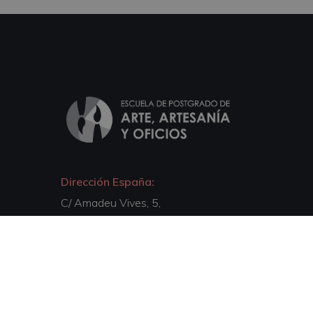
Dirección España:
C/ Amadeu Vives, 5,
Bloque 1 - Bajo C
43481, La Pineda, Tarragona
Dirección Italia:
Via Isonzo, 67