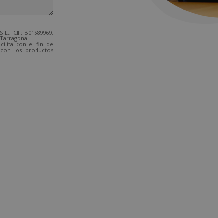
., CIF: B01589969,
 Tarragona.
ilita con el fin de
 con los productos
 suficientemente,