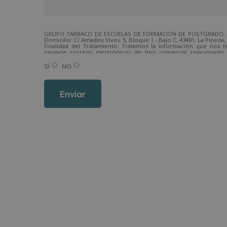
GRUPO TARRACO DE ESCUELAS DE FORMACIÓN DE POSTGRADO, S.L
Domicilio: C/ Amadeu Vives, 5, Bloque 1 - Bajo C, 43481, La Pineda,
Finalidad del Tratamiento: Tratamos la información que nos fac
enviarle correos electrónicos de tipo comercial relacionado
ofrecidos y otros tipo de productos que fueran de su interés.
Legitimación del tratamiento: Consentimiento del interesado.
SÍ
NO
Derechos: Puede ejercitar sus derechos identificándose
dirigiéndose a la dirección direccion@grupotarraco.com.
Para más información consulte nuestra Política de Privacidad.
Desea recibir información comercial (vía telefónica y/o email):