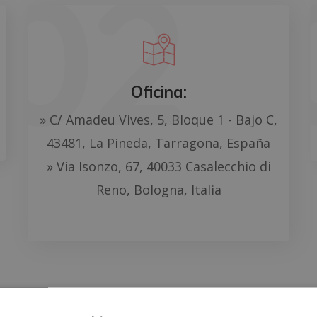
Oficina:
» C/ Amadeu Vives, 5, Bloque 1 - Bajo C,
43481, La Pineda, Tarragona, España
» Via Isonzo, 67, 40033 Casalecchio di
Reno, Bologna, Italia