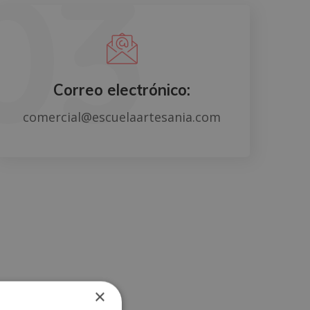
Correo electrónico:
comercial@escuelaartesania.com
×