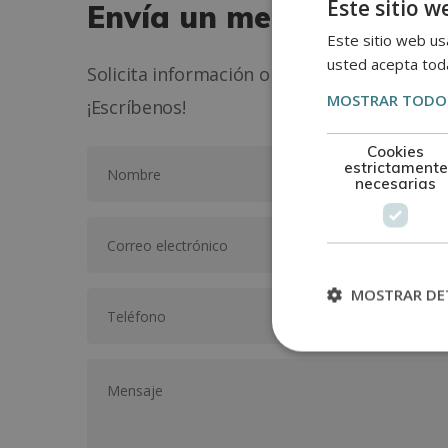
Este sitio w
Envía un mensaje
Este sitio web usa
usted acepta toda
Solicita información o contacta con nosotr
MOSTRAR TODOS
¡Escríbenos!
Cookies
estrictamente
necesarias
MOSTRAR DE