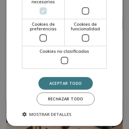
necesarias
Cookies de
Cookies de
preferencias
funcionalidad
OFICIOS
El tatuaje temporal: estilo sin
Cookies no clasificadas
compromiso
Ver más +
ACEPTAR TODO
RECHAZAR TODO
enero
14
MOSTRAR DETALLES