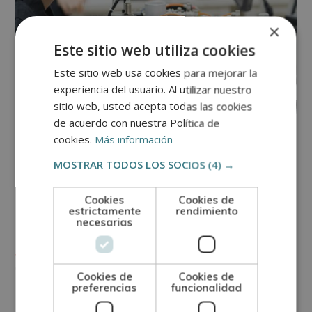
×
Este sitio web utiliza cookies
Este sitio web usa cookies para mejorar la
experiencia del usuario. Al utilizar nuestro
sitio web, usted acepta todas las cookies
de acuerdo con nuestra Política de
cookies.
Más información
OFICIOS
MOSTRAR TODOS LOS SOCIOS
(4) →
Controlador lógico programable: la
base de la automatización
Cookies
Cookies de
estrictamente
rendimiento
industrial moderna
necesarias
Ver más
Cookies de
Cookies de
preferencias
funcionalidad