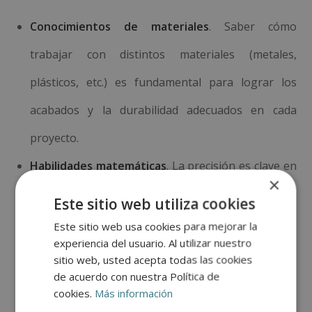
Conocimientos de materiales
. Saber cómo
trabajar con distintos materiales (metales,
plásticos, etc.) es fundamental para lograr los
acabados y la durabilidad adecuados en cada
proyecto.
Habilidades matemáticas
. La precisión es clave en
×
esta profesión, y para eso es necesario tener un
Este sitio web utiliza cookies
buen dominio de matemáticas aplicadas,
Este sitio web usa cookies para mejorar la
experiencia del usuario. Al utilizar nuestro
especialmente geometría y trigonometría.
sitio web, usted acepta todas las cookies
de acuerdo con nuestra Política de
Uso de maquinaria CNC
. La mayoría de las
cookies.
Más información
industrias emplean tecnología CNC, por lo que