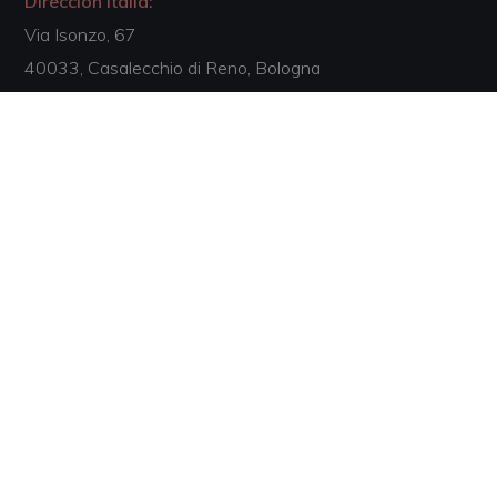
Dirección Italia:
Via Isonzo, 67
40033, Casalecchio di Reno, Bologna
Email:
comercial@escuelaartesania.com
Teléfono:
+34 877 055 185
Acreditaciones