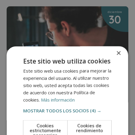
diciembre
30
×
Este sitio web utiliza cookies
Este sitio web usa cookies para mejorar la
experiencia del usuario. Al utilizar nuestro
sitio web, usted acepta todas las cookies
de acuerdo con nuestra Política de
cookies.
Más información
MOSTRAR TODOS LOS SOCIOS
(4) →
CINE, RADIO Y TV
¿Qué tipos de plano se usan en el
Cookies
Cookies de
estrictamente
rendimiento