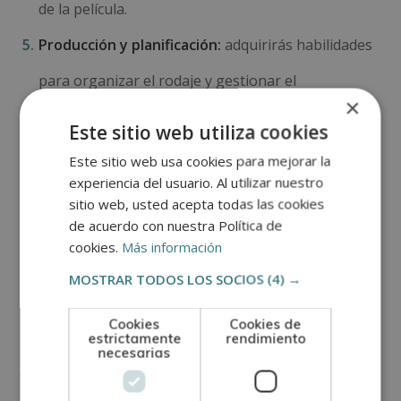
de la película.
Producción y planificación:
adquirirás habilidades
para organizar el rodaje y gestionar el
×
presupuesto de una película.
Este sitio web utiliza cookies
¿Dónde estudiar
Este sitio web usa cookies para mejorar la
experiencia del usuario. Al utilizar nuestro
sitio web, usted acepta todas las cookies
para ser director/a
de acuerdo con nuestra Política de
cookies.
Más información
de cine?
MOSTRAR TODOS LOS SOCIOS
(4) →
En la
Escuela de Postgrado de Artesanía y Oficios
Cookies
Cookies de
estrictamente
rendimiento
impartimos un
Máster en Dirección Cinematográfica
necesarias
que encajará con tu perfil. Si tu objetivo es aprender
todo lo mencionado en el apartado anterior,
a tu