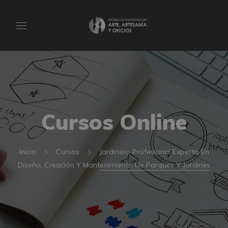
Cursos Online
Inicio
Cursos
Jardinero Profesional Experto En
Diseño, Creación Y Mantenimiento De Parques Y Jardines