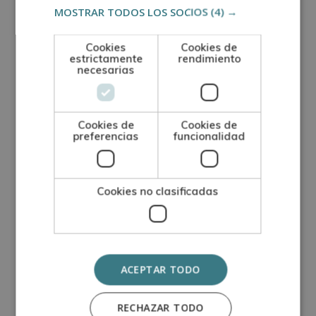
MOSTRAR TODOS LOS SOCIOS
(4) →
sobre la Escuela de Postgrado de Arte, Artesanía
y Oficios. Además, el alumno dispondrá de un
Cookies
Cookies de
servicio de clases en directo.
estrictamente
rendimiento
necesarias
Certificación
Una vez finalizados los estudios y superadas las
Cookies de
Cookies de
preferencias
funcionalidad
pruebas de evaluación, el alumno recibirá un
diploma que certifica el “
JARDINERO
PROFESIONAL EXPERTO EN DISEÑO, CREACIÓN Y
Cookies no clasificadas
MANTENIMIENTO DE PARQUES Y JARDINES
”, de la
ESCUELA DE POSTGRADO DE ARTE, ARTESANÍA Y
OFICIOS, avalada por nuestra condición de socios
ACEPTAR TODO
de la CECAP.
RECHAZAR TODO