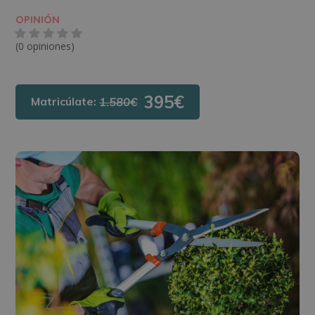
OPINIÓN
(0 opiniones)
395€
Matricúlate:
1.580€