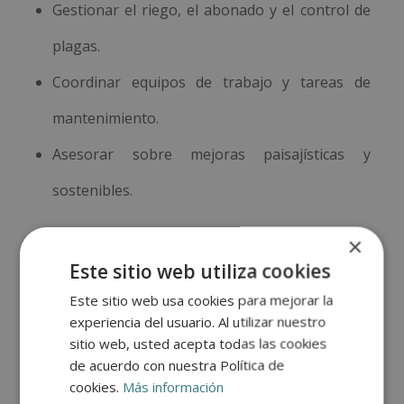
Gestionar el riego, el abonado y el control de
plagas.
Coordinar equipos de trabajo y tareas de
mantenimiento.
Asesorar sobre mejoras paisajísticas y
sostenibles.
Metodología
×
Este sitio web utiliza cookies
El alumno recibirá acceso a un curso inicial donde
Este sitio web usa cookies para mejorar la
encontrará información sobre la metodología de
experiencia del usuario. Al utilizar nuestro
aprendizaje, la titulación que recibirá, el
sitio web, usted acepta todas las cookies
de acuerdo con nuestra Política de
funcionamiento del Campus Virtual, qué hacer
cookies.
Más información
una vez el alumno haya finalizado e información