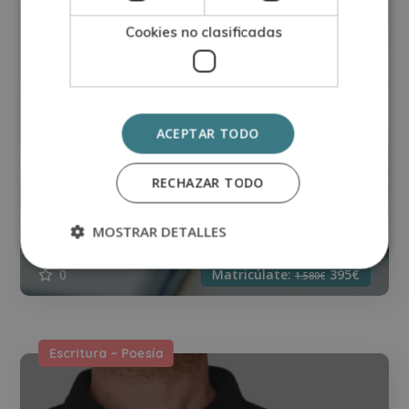
Cookies no clasificadas
ACEPTAR TODO
RECHAZAR TODO
Máster en Redacción Editorial
MOSTRAR DETALLES
0
Matricúlate:
395€
1.580€
Escritura – Poesía