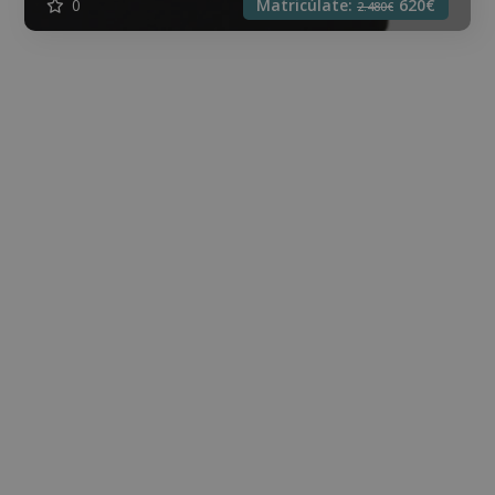
0
Matricúlate:
620€
2.480€