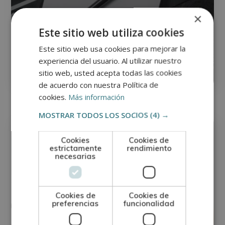
×
Máster en Escritura y Redacción
Este sitio web utiliza cookies
Creativa + Guionista de Cine y
Televisión
Este sitio web usa cookies para mejorar la
experiencia del usuario. Al utilizar nuestro
sitio web, usted acepta todas las cookies
0
Matricúlate:
620€
2.480€
de acuerdo con nuestra Política de
cookies.
Más información
MOSTRAR TODOS LOS SOCIOS
(4) →
Escritura – Poesía
Cookies
Cookies de
estrictamente
rendimiento
necesarias
Cookies de
Cookies de
preferencias
funcionalidad