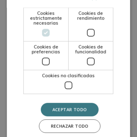
Persuasiva y
Cookies
Cookies de
Copywriting
estrictamente
rendimiento
necesarias
Al completar la formación, podrás desempeñarte
como:
Cookies de
Cookies de
preferencias
funcionalidad
Escritor/a de narrativa, guion o poesía.
Redactor/a y corrector/a de textos literarios y
Cookies no clasificadas
creativos.
Copywriter publicitario en agencias y
empresas.
ACEPTAR TODO
Consultor/a en storytelling y comunicación
RECHAZAR TODO
persuasiva.