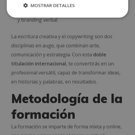
MOSTRAR DETALLES
Especialista en contenidos digitales, UX writing
y branding verbal.
La escritura creativa y el copywriting son dos
disciplinas en auge, que combinan arte,
comunicación y estrategia. Con esta
doble
titulación internacional
, te convertirás en un
profesional versátil, capaz de transformar ideas,
en historias y palabras, en resultados.
Metodología de la
formación
La formación se imparte de forma mixta y online,