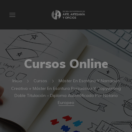
Cursos Online
Inicio
Cursos
Máster En Escritura Y Narración
Creativa + Máster En Escritura Persuasiva Y Copywriting
Doble Titulación – Diploma Autentificado Por Notario
Europeo