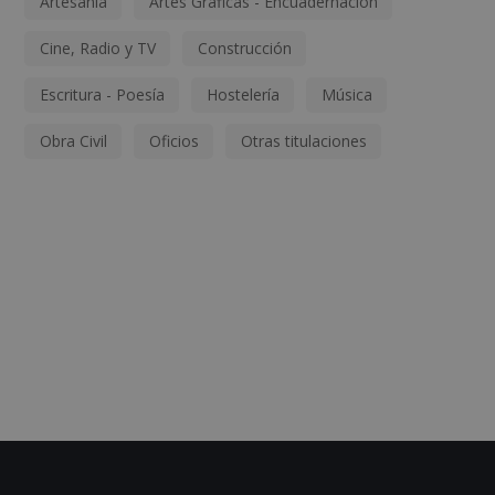
Artesanía
Artes Gráficas - Encuadernación
Cine, Radio y TV
Construcción
Escritura - Poesía
Hostelería
Música
Obra Civil
Oficios
Otras titulaciones