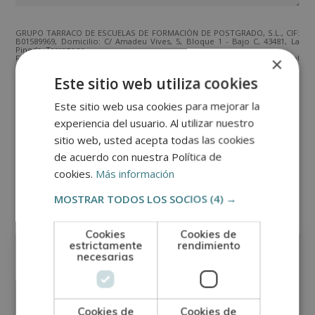
GRUPO TARRACO DE ESCUELAS DE FORMACIÓN DE POSTGRADO, S.L., CIF:
B01589969, Domicilio: C/ Amadeu Vives, 5, Bloque 1 - Bajo C, 43481, La
Pineda, Tarragona.
×
Finalidad del Tratamiento: Tratamos la información que nos facilita con el
fin de enviarle correos electrónicos de tipo comercial relacionado con
los productos ofrecidos y otros tipo de productos que fueran de su
SÍ
NO
Este sitio web utiliza cookies
interés.
Legitimación del tratamiento: Consentimiento del interesado.
Derechos: Puede ejercitar sus derechos identificándose suficientemente,
Este sitio web usa cookies para mejorar la
dirigiéndose a la dirección direccion@grupotarraco.com.
Para más información consulte nuestra Política de Privacidad.
experiencia del usuario. Al utilizar nuestro
Desea recibir información comercial (vía telefónica y/o email):
sitio web, usted acepta todas las cookies
de acuerdo con nuestra Política de
cookies.
Más información
Otras titulaciones
MOSTRAR TODOS LOS SOCIOS
(4) →
Escritura - Poesía
Cookies
Cookies de
estrictamente
rendimiento
necesarias
Cookies de
Cookies de