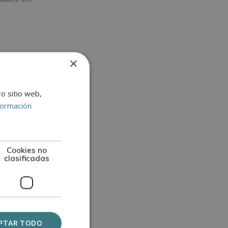
×
certifica
FICIOS,
ro sitio web,
formación
ormación
Cookies no
clasificadas
PTAR TODO