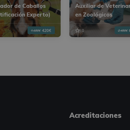
ador de Caballos
Auxiliar de Veterina
tificación Experto)
en Zoológicos
0
420€
1.680€
2.480€
Acreditaciones