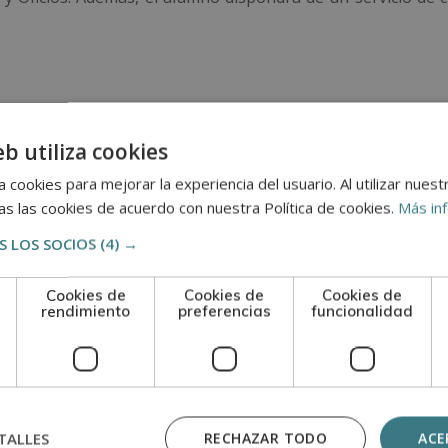
s pruebas de evaluación, el alumno recibirá un diploma que 
eb utiliza cookies
de la ESCUELA DE POSTGRADO DE ARTE, ARTESANÍA Y O
 cookies para mejorar la experiencia del usuario. Al utilizar nuest
ECAP.
s las cookies de acuerdo con nuestra Política de cookies.
Más in
 adquisición de formación teórica complementaria. Esta f
 LOS SOCIOS
(4) →
al.
Cookies de
Cookies de
Cookies de
rendimiento
preferencias
funcionalidad
n
TALLES
RECHAZAR TODO
ACE