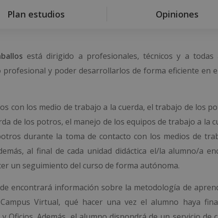
Plan estudios
Opiniones
ballos
está dirigido a profesionales, técnicos y a todas 
profesional y poder desarrollarlos de forma eficiente en 
s con los medio de trabajo a la cuerda, el trabajo de los po
erda de los potros, el manejo de los equipos de trabajo a la 
s potros durante la toma de contacto con los medios de trab
emás, al final de cada unidad didáctica el/la alumno/a en
hacer un seguimiento del curso de forma autónoma.
onde encontrará información sobre la metodología de aprendi
el Campus Virtual, qué hacer una vez el alumno haya fina
 y Oficios. Además, el alumno dispondrá de un servicio de c