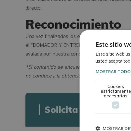
directo.
Reconocimiento
Una vez finalizados los estudios y superadas la
Este sitio w
el “DOMADOR Y ENTRENADOR DE CABALLOS”, 
Este sitio web usa
avalada por nuestra condición de socios de la C
usted acepta toda
*El contenido se encuentra orientado hacia la
MOSTRAR TODOS
no conduce a la obtención de una titulación ofici
Cookies
estrictamente
necesarias
Solicita informació
MOSTRAR DE