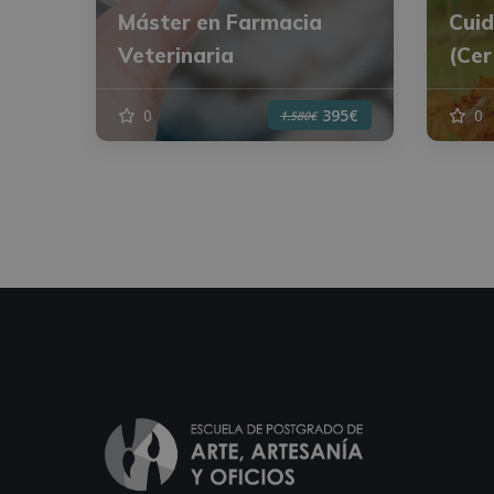
Máster en Farmacia
Cuid
Veterinaria
(Cer
0
0
395€
1.580€