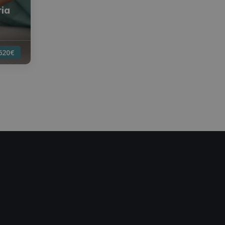
ria
620€