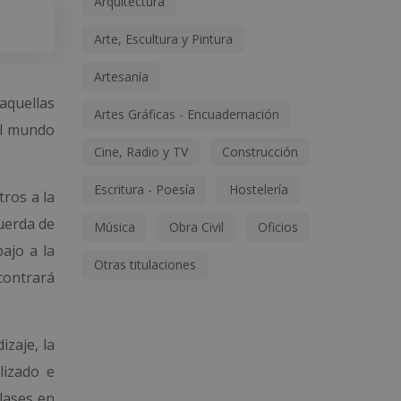
Arquitectura
Arte, Escultura y Pintura
Artesanía
aquellas
Artes Gráficas - Encuadernación
el mundo
Cine, Radio y TV
Construcción
Escritura - Poesía
Hostelería
tros a la
cuerda de
Música
Obra Civil
Oficios
ajo a la
Otras titulaciones
contrará
zaje, la
lizado e
lases en