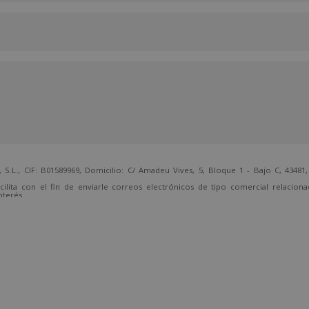
 CIF: B01589969, Domicilio: C/ Amadeu Vives, 5, Bloque 1 - Bajo C, 43481, 
cilita con el fin de enviarle correos electrónicos de tipo comercial relacion
nterés.
temente, dirigiéndose a la dirección direccion@grupotarraco.com.