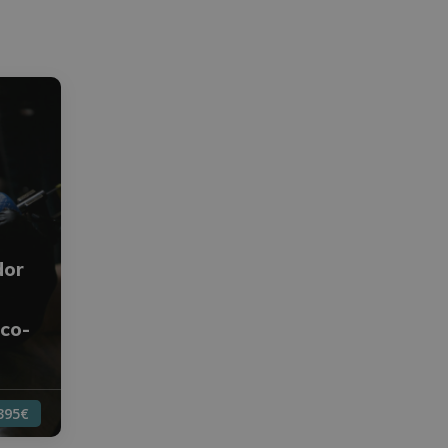
dor
ico-
395€