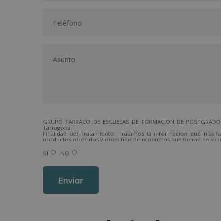
GRUPO TARRACO DE ESCUELAS DE FORMACIÓN DE POSTGRADO, S.L.,
Tarragona.
Finalidad del Tratamiento: Tratamos la información que nos fa
productos ofrecidos y otros tipo de productos que fueran de su i
Legitimación del tratamiento: Consentimiento del interesado.
Derechos: Puede ejercitar sus derechos identificándose suficien
SÍ
NO
Para más información consulte nuestra Política de Privacidad.
Desea recibir información comercial (vía telefónica y/o email):