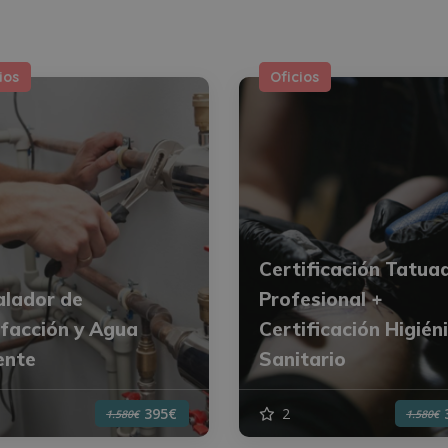
ios
Oficios
Certificación Tatua
alador de
Profesional +
facción y Agua
Certificación Higién
ente
Sanitario
2
395€
1.580€
1.580€