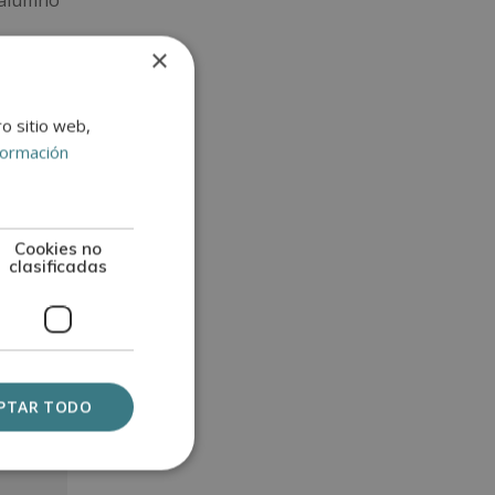
l alumno
×
rtifica
,
ro sitio web,
formación
Cookies no
clasificadas
PTAR TODO