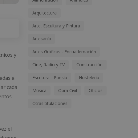
Arquitectura
Arte, Escultura y Pintura
Artesanía
Artes Gráficas - Encuadernación
cnicos y
Cine, Radio y TV
Construcción
Escritura - Poesía
Hostelería
cadas a
zar cada
Música
Obra Civil
Oficios
ientos
Otras titulaciones
vez el