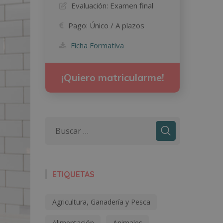
Evaluación:
Examen final
Pago:
Único / A plazos
Ficha Formativa
¡Quiero matricularme!
ETIQUETAS
Agricultura, Ganadería y Pesca
Alimentación
Animales