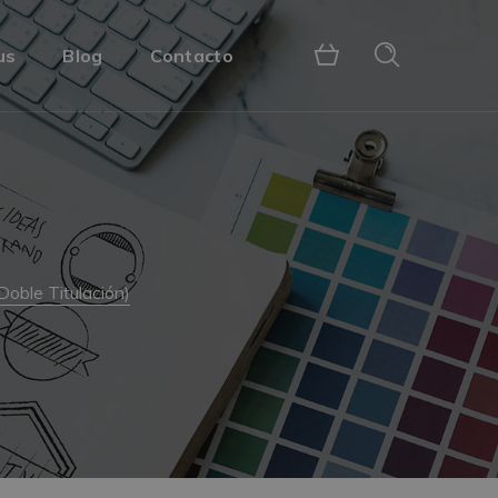
us
Blog
Contacto
oble Titulación)