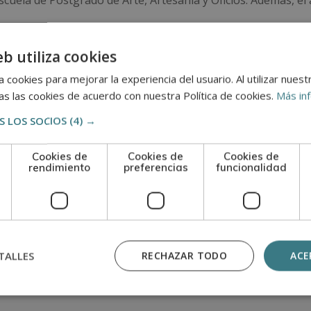
scuela de Postgrado de Arte, Artesanía y Oficios. Además, e
 pruebas de evaluación, el alumno recibirá un diploma que ce
eb utiliza cookies
 DE CARNICERÍA”, de la ESCUELA DE POSTGRADO DE ARTE
 cookies para mejorar la experiencia del usuario. Al utilizar nuest
ción de socios de la CECAP.
s las cookies de acuerdo con nuestra Política de cookies.
Más in
 LOS SOCIOS
(4) →
Cookies de
Cookies de
Cookies de
n
rendimiento
preferencias
funcionalidad
TALLES
RECHAZAR TODO
ACE