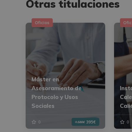
Otras titulaciones
Oficios
Ofic
Máster en
Asesoramiento de
Inst
Protocolo y Usos
Cale
Sociales
Cali
0
0
395€
1.580€