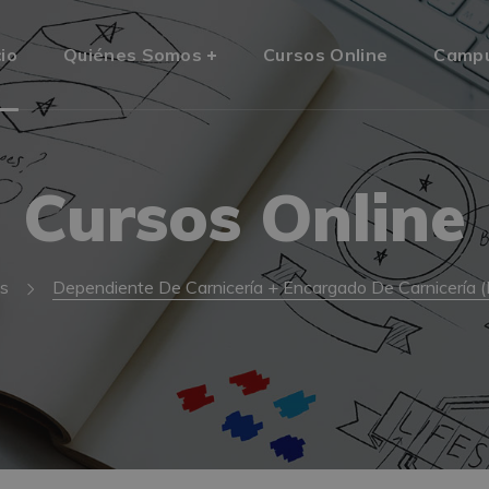
cio
Quiénes Somos
Cursos Online
Camp
Cursos Online
s
Dependiente De Carnicería + Encargado De Carnicería (D