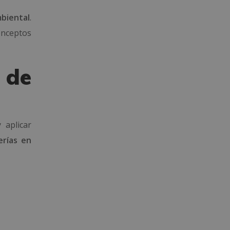
biental
.
onceptos
 de
 aplicar
erías en