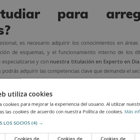
udiar para arreg
s?
sional, es necesario adquirir los conocimientos en áreas
retación de esquemas, y el funcionamiento interno de los di
especializarse y con
nuestra titulación en Experto en Dia
s
podrás adquirir las competencias clave que demanda el sec
de los
fundamentos de los componentes eléctricos h
eb utiliza cookies
esidad de conocimientos previos. El contenido está cuidad
paso y con seguridad, guiado por materiales claros, acce
 cookies para mejorar la experiencia del usuario. Al utilizar nuest
s las cookies de acuerdo con nuestra Política de cookies.
Más in
 LOS SOCIOS
(4) →
o de electrodoméstico
Cookies de
Cookies de
Cookies de