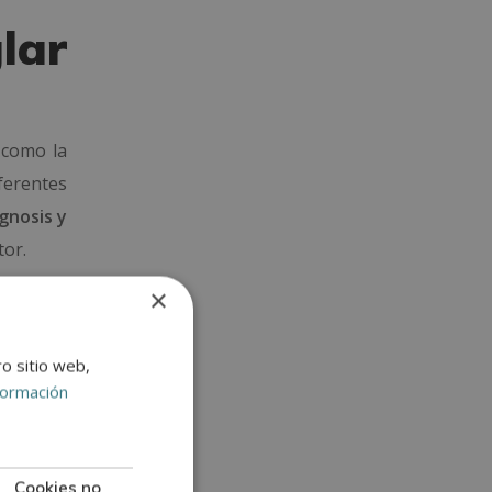
lar
 como la
ferentes
gnosis y
tor.
×
asta la
osamente
sibles y
ro sitio web,
formación
s?
Cookies no