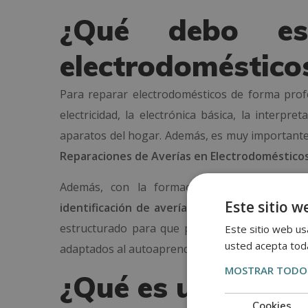
¿Qué debo est
electrodoméstico
Para reparar electrodomésticos de forma profe
electricidad, la electrónica básica, la interp
aparatos del hogar. Además, es muy importante 
Reparaciones de Averías en Electrodoméstico
Además, con la formación aprenderás des
Este sitio w
identificación de averías frecuentes
, sin nec
estructurado para que puedas avanzar paso a 
Este sitio web usa
usted acepta toda
adaptados al autoaprendizaje.
MOSTRAR TODOS
¿Qué es un técnic
Cookies