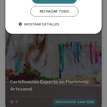
RECHAZAR TODO
MOSTRAR DETALLES
Certificación Experto en Floristería
Artesanal
Matricúlate:
0
620€
2.480€