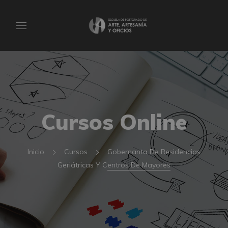
Cursos Online
Inicio
Cursos
Gobernanta De Residencias
Geriátricas Y Centros De Mayores