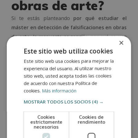
obras de arte?
Si te estás planteando
por qué estudiar el
máster en detección de falsificaciones en obras
de arte
, la respuesta es sencilla: por qué es una
×
formación única que te permitirá especializarte
Este sitio web utiliza cookies
en un área fascinante y muy valorada dentro del
Este sitio web usa cookies para mejorar la
sector artístico. Este máster te ayudará a ampliar
experiencia del usuario. Al utilizar nuestro
tu conocimiento, mantenerte en continua
sitio web, usted acepta todas las cookies
formación y fortalecer tu perfil profesional
de acuerdo con nuestra Política de
cookies.
Más información
dentro del mundo del arte.
MOSTRAR TODOS LOS SOCIOS
(4) →
Nuestro máster está pensado para adaptarse a
ti. Tiene una
carga lectiva de 300 horas
, una
Cookies
Cookies de
estrictamente
rendimiento
duración máxima de
un año
,
modalidad online
y
necesarias
tutorías individuales
para que puedas avanzar a