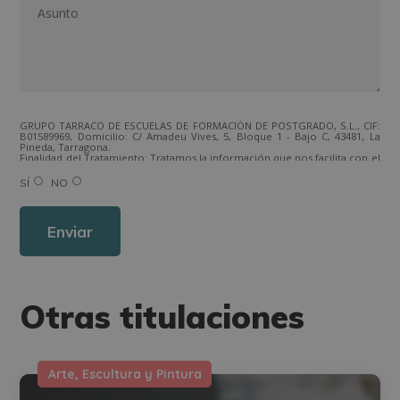
GRUPO TARRACO DE ESCUELAS DE FORMACIÓN DE POSTGRADO, S.L., CIF:
B01589969, Domicilio: C/ Amadeu Vives, 5, Bloque 1 - Bajo C, 43481, La
Pineda, Tarragona.
Finalidad del Tratamiento: Tratamos la información que nos facilita con el
fin de enviarle correos electrónicos de tipo comercial relacionado con
los productos ofrecidos y otros tipo de productos que fueran de su
SÍ
NO
interés.
Legitimación del tratamiento: Consentimiento del interesado.
Derechos: Puede ejercitar sus derechos identificándose suficientemente,
dirigiéndose a la dirección direccion@grupotarraco.com.
Para más información consulte nuestra Política de Privacidad.
Desea recibir información comercial (vía telefónica y/o email):
Otras titulaciones
Arte, Escultura y Pintura