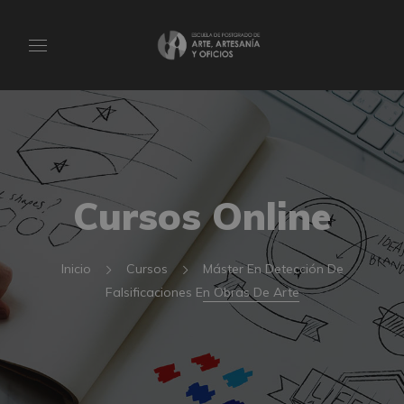
Cursos Online
Inicio
Cursos
Máster En Detección De
Falsificaciones En Obras De Arte