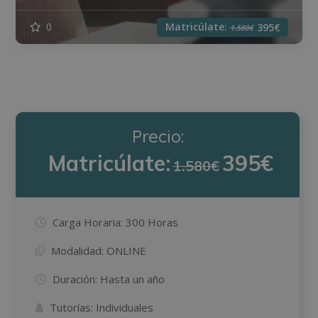
Matricúlate:
0
395€
1.580€
Precio:
Matricúlate:
395€
1.580€
Carga Horaria:
300 Horas
Modalidad:
ONLINE
Duración:
Hasta un año
Tutorías:
Individuales