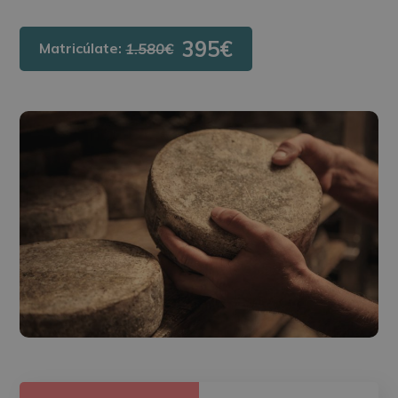
395€
Matricúlate:
1.580€