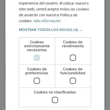
experiencia del usuario. Al utilizar nuestro
sitio web, usted acepta todas las cookies
de acuerdo con nuestra Política de
cookies.
Más información
MOSTRAR TODOS LOS SOCIOS
(4) →
Cookies
Cookies de
GRUPO TARRACO DE ESCUELAS DE FORMACIÓN DE POSTGRADO, S.L., CIF:
B01589969, Domicilio: C/ Amadeu Vives, 5, Bloque 1 - Bajo C, 43481, La
estrictamente
rendimiento
Pineda, Tarragona.
necesarias
Finalidad del Tratamiento: Tratamos la información que nos facilita con el
fin de enviarle correos electrónicos de tipo comercial relacionado con
los productos ofrecidos y otros tipo de productos que fueran de su
SÍ
NO
interés.
Legitimación del tratamiento: Consentimiento del interesado.
Derechos: Puede ejercitar sus derechos identificándose suficientemente,
Cookies de
Cookies de
dirigiéndose a la dirección direccion@grupotarraco.com.
Para más información consulte nuestra Política de Privacidad.
preferencias
funcionalidad
Desea recibir información comercial (vía telefónica y/o email):
Otras titulaciones
Cookies no clasificadas