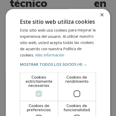
técnico en
paisajismo?
×
Este sitio web utiliza cookies
Un técnico en paisajismo es el profesional
Este sitio web usa cookies para mejorar la
encargado de
diseñar, planificar y supervisar la
experiencia del usuario. Al utilizar nuestro
sitio web, usted acepta todas las cookies
creación y mantenimiento de jardines, parques
de acuerdo con nuestra Política de
y zonas verdes
. Su labor se basa en combinar
cookies.
Más información
conocimientos de botánica, diseño y medio
MOSTRAR TODOS LOS SOCIOS
(4) →
ambiente para crear espacios funcionales,
estéticamente agradable y sostenibles. De entre
Cookies
Cookies de
todas las funciones
que hace un técnico en
estrictamente
rendimiento
necesarias
paisajismo
, destacan:
Elaborar proyectos de diseño paisajístico.
Cookies de
Cookies de
preferencias
funcionalidad
Seleccionar especies vegetales adecuadas al