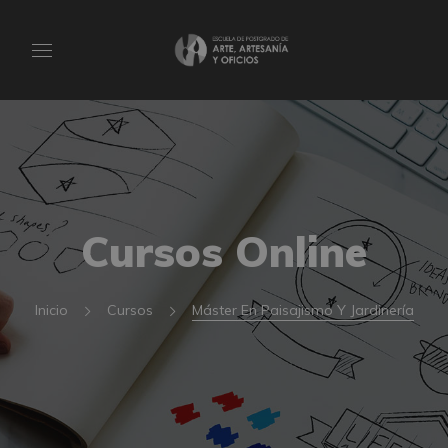
Cursos Online
Inicio
Cursos
Máster En Paisajismo Y Jardinería