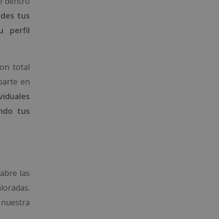
ve dentro
ides tus
u perfil
on total
parte en
viduales
ando tus
abre las
loradas.
 nuestra