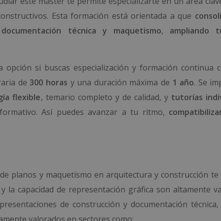
tudiar este máster te permite especializarte en un área cla
constructivos. Esta formación está orientada a que
consol
,
documentación técnica y maquetismo
,
ampliando t
pción si buscas especialización y formación continua c
raria de
300 horas
y una duración máxima de
1 año
. Se im
ía flexible
, temario completo y de calidad, y
tutorías indi
ormativo. Así puedes avanzar a tu ritmo,
compatibiliz
 de planos y maquetismo en arquitectura y construcción te 
 y la capacidad de representación gráfica son altamente va
presentaciones de construcción y documentación técnica,
tamente valorados en sectores como: