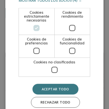
MOSTRAR TODOS LOS SOCIOS
(4) →
interés.
Legitimación del tratamiento: Consentimiento del interesado.
Derechos: Puede ejercitar sus derechos identificándose suficientemente,
dirigiéndose a la dirección direccion@grupotarraco.com.
Cookies
Cookies de
Para más información consulte nuestra Política de Privacidad.
Desea recibir información comercial (vía telefónica y/o email):
estrictamente
rendimiento
necesarias
Otras titulaciones
Cookies de
Cookies de
preferencias
funcionalidad
Artesanía
Cookies no clasificadas
ACEPTAR TODO
RECHAZAR TODO