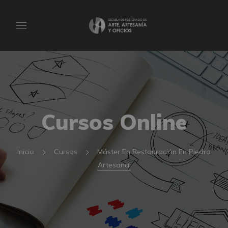
Cursos Online
Inicio
Cursos
Máster En Restauración En Piedra
Artesanal