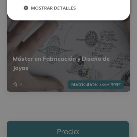
MOSTRAR DETALLES
Máster en Fabricación y Diseño de
Joyas
Matricúlate:
4
395€
1.580€
Precio: