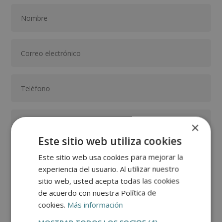
×
Este sitio web utiliza cookies
Este sitio web usa cookies para mejorar la
experiencia del usuario. Al utilizar nuestro
sitio web, usted acepta todas las cookies
GRUPO TARRACO DE ESCUELAS DE FORMACIÓN DE POSTGRADO, S.L., CIF:
de acuerdo con nuestra Política de
B01589969, Domicilio: C/ Amadeu Vives, 5, Bloque 1 - Bajo C, 43481, La
Pineda, Tarragona.
cookies.
Más información
Finalidad del Tratamiento: Tratamos la información que nos facilita con el
fin de enviarle correos electrónicos de tipo comercial relacionado con
los productos ofrecidos y otros tipo de productos que fueran de su
SÍ
NO