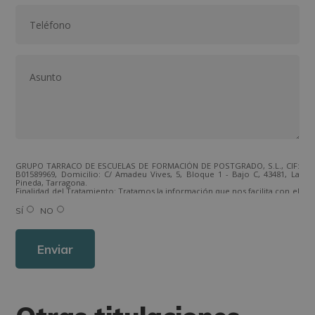
GRUPO TARRACO DE ESCUELAS DE FORMACIÓN DE POSTGRADO, S.L., CIF:
B01589969, Domicilio: C/ Amadeu Vives, 5, Bloque 1 - Bajo C, 43481, La
Pineda, Tarragona.
Finalidad del Tratamiento: Tratamos la información que nos facilita con el
fin de enviarle correos electrónicos de tipo comercial relacionado con
los productos ofrecidos y otros tipo de productos que fueran de su
SÍ
NO
interés.
Legitimación del tratamiento: Consentimiento del interesado.
Derechos: Puede ejercitar sus derechos identificándose suficientemente,
dirigiéndose a la dirección direccion@grupotarraco.com.
Para más información consulte nuestra Política de Privacidad.
Desea recibir información comercial (vía telefónica y/o email):