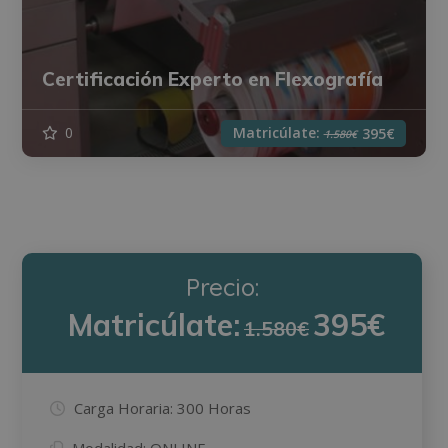
Certificación Experto en Flexografía
Matricúlate:
0
395€
1.580€
Precio:
Matricúlate:
395€
1.580€
Carga Horaria:
300 Horas
Modalidad:
ONLINE