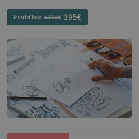
395€
Matricúlate:
1.580€