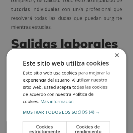
completo y de calidad. Todo esto acompañado de
tutorías individuales
con un/a profesional que
resolverá todas las dudas que puedan surgirte
mientras estudias.
Salidas laborales
×
Estudiar el máster en tipografía y maquetación
Este sitio web utiliza cookies
abre las puertas a distintas oportunidades
Este sitio web usa cookies para mejorar la
profesionales en el ámbito gráfico y editorial.
experiencia del usuario. Al utilizar nuestro
Aunque se trata de una formación totalmente
sitio web, usted acepta todas las cookies
teórica, los conocimientos adquiridos te permiten
de acuerdo con nuestra Política de
destacar en el sector gracias a una base técnica
cookies.
Más información
sólida y actualizada.
MOSTRAR TODOS LOS SOCIOS
(4) →
De hecho, nuestra formación te permite adquirir
Cookies
Cookies de
conocimientos altamente valorados en sectores
estrictamente
rendimiento