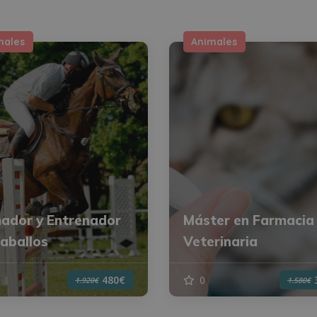
males
Animales
ador y Entrenador
Máster en Farmacia
aballos
Veterinaria
0
480€
1.920€
1.580€