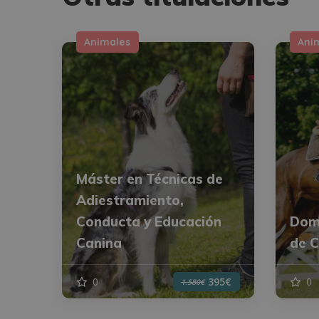
Animales
Ani
Máster en Técnicas de
Adiestramiento,
Conducta y Educación
Dom
Canina
de C
0
0
395€
1.580€