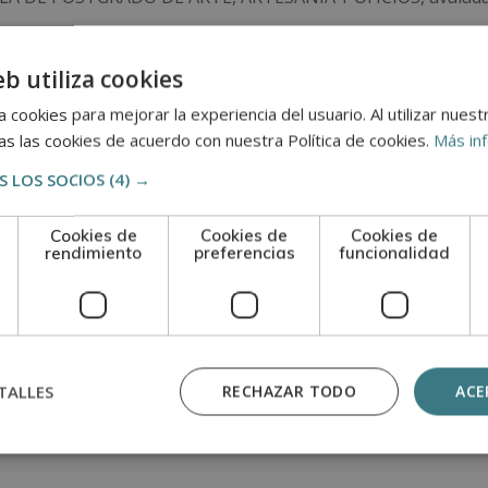
eb utiliza cookies
adquisición de formación teórica complementaria. Esta for
al.
 cookies para mejorar la experiencia del usuario. Al utilizar nuest
s las cookies de acuerdo con nuestra Política de cookies.
Más in
 LOS SOCIOS
(4) →
n
Cookies de
Cookies de
Cookies de
rendimiento
preferencias
funcionalidad
TALLES
RECHAZAR TODO
ACE