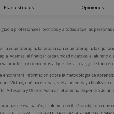
Plan estudios
Opiniones
igido a profesionales, técnicos y a todas aquellas personas
e la equinoterapia, la terapia con equinoterapia, la equitaci
pia. Además, al finalizar cada unidad didáctica, el alumno d
 valorar los conocimientos adquiridos a lo largo de todo el 
nde encontrará información sobre la metodología de aprendiza
ampus Virtual, qué hacer una vez el alumno haya finalizado e
te, Artesanía y Oficios. Además, el alumno dispondrá de un s
 pruebas de evaluación, el alumno recibirá un diploma que ce
LA DE POSTGRADO DE ARTE, ARTESANÍA Y OFICIOS, avalada