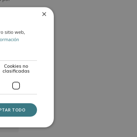
×
mación
ro sitio web,
formación
Cookies no
clasificadas
PTAR TODO