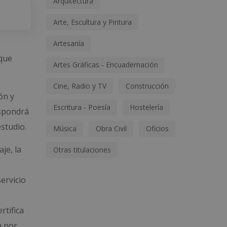
Arquitectura
Arte, Escultura y Pintura
Artesanía
 que
Artes Gráficas - Encuadernación
Cine, Radio y TV
Construcción
ón y
Escritura - Poesía
Hostelería
ispondrá
estudio.
Música
Obra Civil
Oficios
je, la
Otras titulaciones
ervicio
rtifica
 por