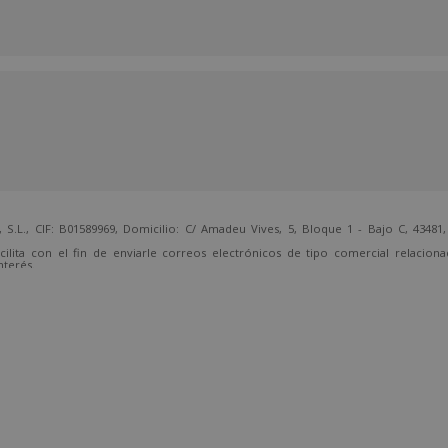
 CIF: B01589969, Domicilio: C/ Amadeu Vives, 5, Bloque 1 - Bajo C, 43481, 
cilita con el fin de enviarle correos electrónicos de tipo comercial relacion
nterés.
temente, dirigiéndose a la dirección direccion@grupotarraco.com.