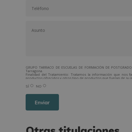
GRUPO TARRACO DE ESCUELAS DE FORMACIÓN DE POSTGRADO, S.L.,
Tarragona.
Finalidad del Tratamiento: Tratamos la información que nos fa
productos ofrecidos y otros tipo de productos que fueran de su i
Legitimación del tratamiento: Consentimiento del interesado.
Derechos: Puede ejercitar sus derechos identificándose suficien
SÍ
NO
Para más información consulte nuestra Política de Privacidad.
Desea recibir información comercial (vía telefónica y/o email):
Otras titulaciones