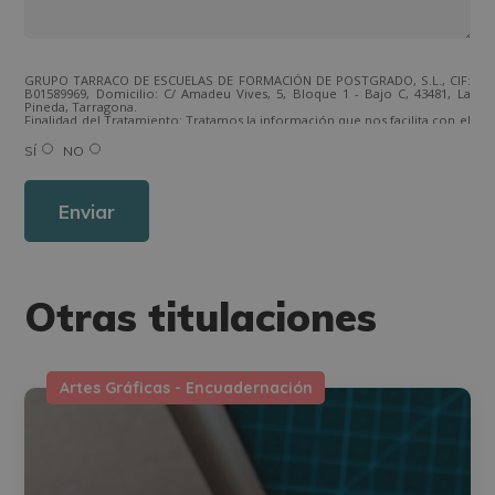
GRUPO TARRACO DE ESCUELAS DE FORMACIÓN DE POSTGRADO, S.L., CIF:
B01589969, Domicilio: C/ Amadeu Vives, 5, Bloque 1 - Bajo C, 43481, La
Pineda, Tarragona.
Finalidad del Tratamiento: Tratamos la información que nos facilita con el
fin de enviarle correos electrónicos de tipo comercial relacionado con
los productos ofrecidos y otros tipo de productos que fueran de su
SÍ
NO
interés.
Legitimación del tratamiento: Consentimiento del interesado.
Derechos: Puede ejercitar sus derechos identificándose suficientemente,
dirigiéndose a la dirección direccion@grupotarraco.com.
Para más información consulte nuestra Política de Privacidad.
Desea recibir información comercial (vía telefónica y/o email):
Otras titulaciones
Artes Gráficas - Encuadernación