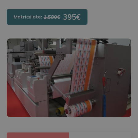
395€
Matricúlate:
1.580€