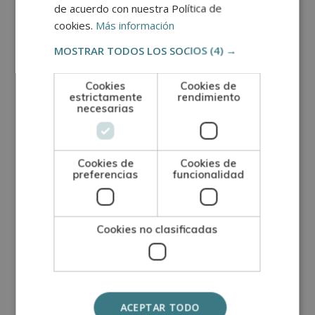
finalizado e información sobre la Escuela de
de acuerdo con nuestra Política de
cookies.
Más información
Postgrado de Arte, Artesanía y Oficios. Además, el
alumno dispondrá de un servicio de clases en
MOSTRAR TODOS LOS SOCIOS
(4) →
directo.
Cookies
Cookies de
estrictamente
rendimiento
Certificación
necesarias
Una vez finalizados los estudios y superadas las
pruebas de evaluación, el alumno recibirá un
Cookies de
Cookies de
preferencias
funcionalidad
diploma que certifica el “
CERTIFICACIÓN EXPERTO
EN FLEXOGRAFÍA
”, de la ESCUELA DE
POSTGRADO DE ARTE, ARTESANÍA Y OFICIOS,
Cookies no clasificadas
avalada por nuestra condición de socios de la
CECAP.
ACEPTAR TODO