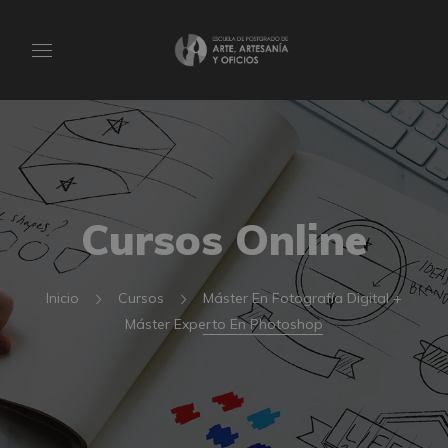
Cursos Online
Inicio
Cursos
Máster En Fotografía Digital +
Máster Experto En Photoshop