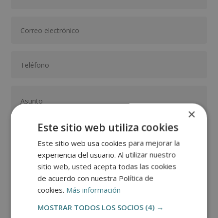
×
Este sitio web utiliza cookies
Este sitio web usa cookies para mejorar la
experiencia del usuario. Al utilizar nuestro
GRUPO TARRACO DE ESCUELAS DE FORMACIÓN DE POSTGRADO, S.L., CIF:
sitio web, usted acepta todas las cookies
B01589969, Domicilio: C/ Amadeu Vives, 5, Bloque 1 - Bajo C, 43481, La
Pineda, Tarragona.
de acuerdo con nuestra Política de
Finalidad del Tratamiento: Tratamos la información que nos facilita con el
fin de enviarle correos electrónicos de tipo comercial relacionado con
cookies.
Más información
los productos ofrecidos y otros tipo de productos que fueran de su
SÍ
NO
interés.
Legitimación del tratamiento: Consentimiento del interesado.
MOSTRAR TODOS LOS SOCIOS
(4) →
Derechos: Puede ejercitar sus derechos identificándose suficientemente,
dirigiéndose a la dirección direccion@grupotarraco.com.