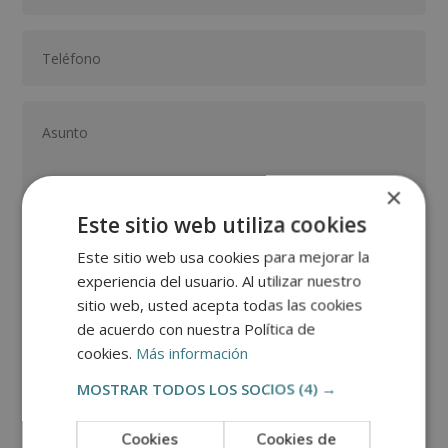
×
Este sitio web utiliza cookies
Este sitio web usa cookies para mejorar la
GRUPO TARRACO DE ESCUELAS DE FORMACIÓN DE POSTGRADO, S.L., CIF:
B01589969, Domicilio: C/ Amadeu Vives, 5, Bloque 1 - Bajo C, 43481, La
experiencia del usuario. Al utilizar nuestro
Pineda, Tarragona.
Finalidad del Tratamiento: Tratamos la información que nos facilita con el
sitio web, usted acepta todas las cookies
fin de enviarle correos electrónicos de tipo comercial relacionado con
los productos ofrecidos y otros tipo de productos que fueran de su
SÍ
NO
de acuerdo con nuestra Política de
interés.
Legitimación del tratamiento: Consentimiento del interesado.
cookies.
Más información
Derechos: Puede ejercitar sus derechos identificándose suficientemente,
dirigiéndose a la dirección direccion@grupotarraco.com.
Para más información consulte nuestra Política de Privacidad.
MOSTRAR TODOS LOS SOCIOS
(4) →
Desea recibir información comercial (vía telefónica y/o email):
Cookies
Cookies de