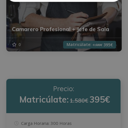
Camarero Profesional + Jefe de Sala
Matricúlate:
0
395€
1.580€
Precio:
Matricúlate:
395€
1.580€
Carga Horaria:
300 Horas