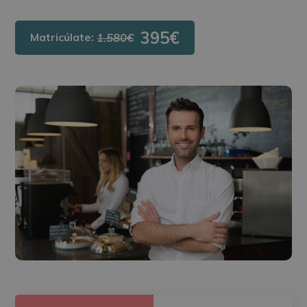
395€
Matricúlate:
1.580€