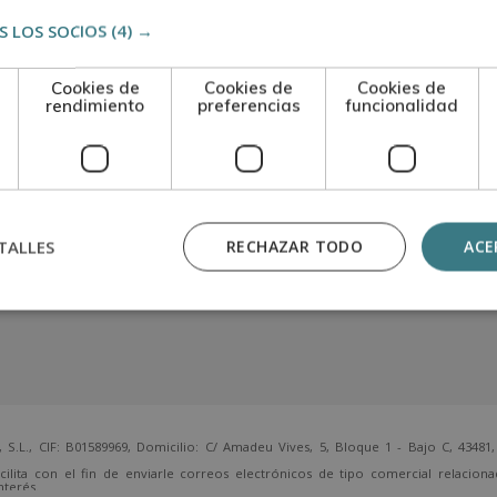
 LOS SOCIOS
(4) →
Cookies de
Cookies de
Cookies de
rendimiento
preferencias
funcionalidad
TALLES
RECHAZAR TODO
ACE
 CIF: B01589969, Domicilio: C/ Amadeu Vives, 5, Bloque 1 - Bajo C, 43481, 
cilita con el fin de enviarle correos electrónicos de tipo comercial relacion
nterés.