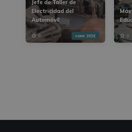
Jefe de Taller de
Electricidad del
Mást
Automóvil
Educ
0
0
395€
1.580€