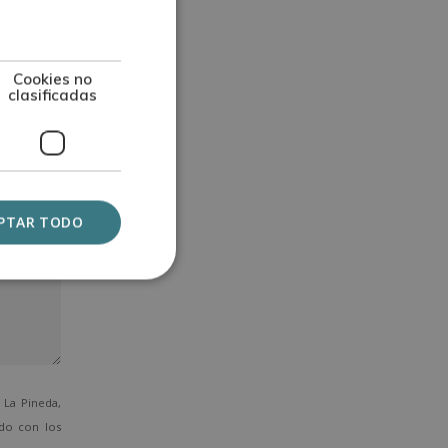
Cookies no
clasificadas
PTAR TODO
La Pineda,
ado con los