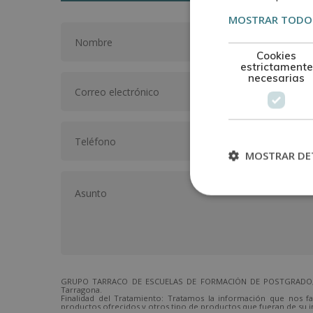
MOSTRAR TODOS
Cookies
estrictamente
necesarias
MOSTRAR DE
GRUPO TARRACO DE ESCUELAS DE FORMACIÓN DE POSTGRADO, S.L.,
Tarragona.
Finalidad del Tratamiento: Tratamos la información que nos fa
productos ofrecidos y otros tipo de productos que fueran de su i