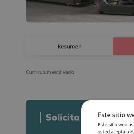
Resumen
Curriculum está vacío
Este sitio w
Solicita informació
Este sitio web usa
usted acepta toda