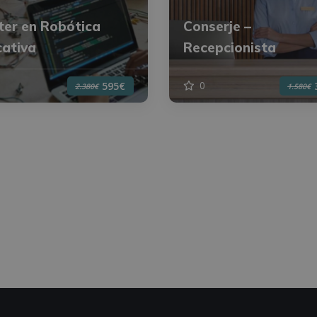
er en Robótica
Conserje –
ativa
Recepcionista
0
595€
2.380€
1.580€