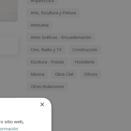
Arquitectura
Arte, Escultura y Pintura
Artesanía
Artes Gráficas - Encuadernación
Cine, Radio y TV
Construcción
Escritura - Poesía
Hostelería
Música
Obra Civil
Oficios
Otras titulaciones
×
ro sitio web,
formación