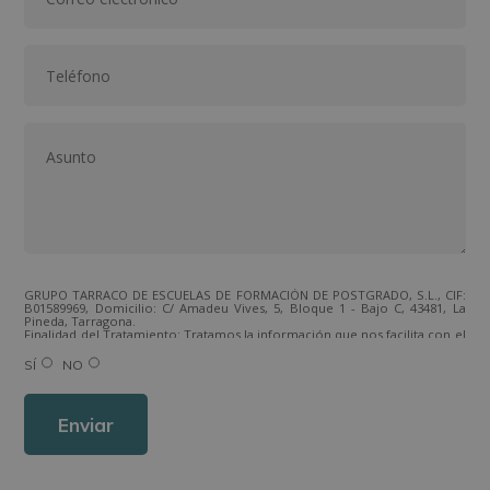
GRUPO TARRACO DE ESCUELAS DE FORMACIÓN DE POSTGRADO, S.L., CIF:
B01589969, Domicilio: C/ Amadeu Vives, 5, Bloque 1 - Bajo C, 43481, La
Pineda, Tarragona.
Finalidad del Tratamiento: Tratamos la información que nos facilita con el
fin de enviarle correos electrónicos de tipo comercial relacionado con
los productos ofrecidos y otros tipo de productos que fueran de su
SÍ
NO
interés.
Legitimación del tratamiento: Consentimiento del interesado.
Derechos: Puede ejercitar sus derechos identificándose suficientemente,
dirigiéndose a la dirección direccion@grupotarraco.com.
Para más información consulte nuestra Política de Privacidad.
Desea recibir información comercial (vía telefónica y/o email):