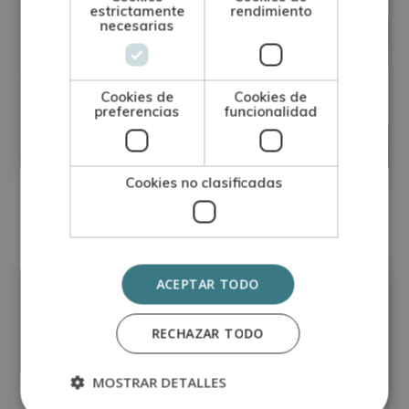
estrictamente
rendimiento
necesarias
Máster en Representación de Planos y
Maquetismo en Arquitectura y
Cookies de
Cookies de
Construcción
preferencias
funcionalidad
Matricúlate:
0
620€
2.480€
Cookies no clasificadas
ACEPTAR TODO
Precio:
Matricúlate:
395€
1.580€
RECHAZAR TODO
MOSTRAR DETALLES
Carga Horaria:
300 Horas