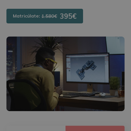
395€
Matricúlate:
1.580€