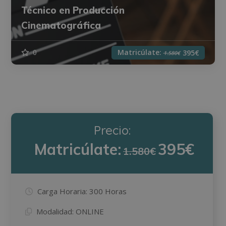
Técnico en Producción
Cinematográfica
Matricúlate:
0
395€
1.580€
Precio:
Matricúlate:
395€
1.580€
Carga Horaria:
300 Horas
Modalidad:
ONLINE