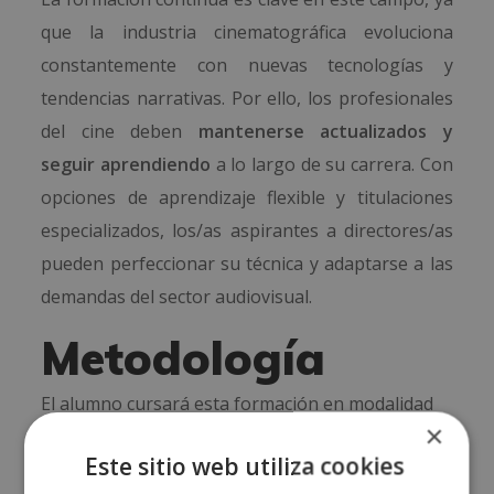
que la industria cinematográfica evoluciona
constantemente con nuevas tecnologías y
tendencias narrativas. Por ello, los profesionales
del cine deben
mantenerse actualizados y
seguir aprendiendo
a lo largo de su carrera. Con
opciones de aprendizaje flexible y titulaciones
especializados, los/as aspirantes a directores/as
pueden perfeccionar su técnica y adaptarse a las
demandas del sector audiovisual.
Metodología
El alumno cursará esta formación en modalidad
×
online, recibiendo un correo electrónico de
Este sitio web utiliza cookies
bienvenida de su tutor/a, quien le proporcionará