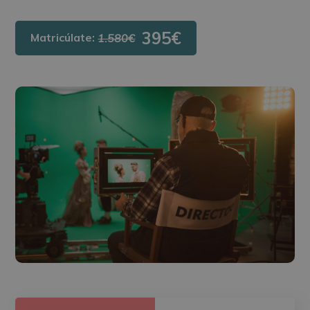
395€
Matricúlate:
1.580€