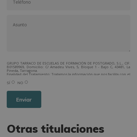
GRUPO TARRACO DE ESCUELAS DE FORMACIÓN DE POSTGRADO, S.L., CIF:
B01589969, Domicilio: C/ Amadeu Vives, 5, Bloque 1 - Bajo C, 43481, La
Pineda, Tarragona.
Finalidad del Tratamiento: Tratamos la información que nos facilita con el
fin de enviarle correos electrónicos de tipo comercial relacionado con
los productos ofrecidos y otros tipo de productos que fueran de su
SÍ
NO
interés.
Legitimación del tratamiento: Consentimiento del interesado.
Derechos: Puede ejercitar sus derechos identificándose suficientemente,
dirigiéndose a la dirección direccion@grupotarraco.com.
Para más información consulte nuestra Política de Privacidad.
Desea recibir información comercial (vía telefónica y/o email):
Otras titulaciones