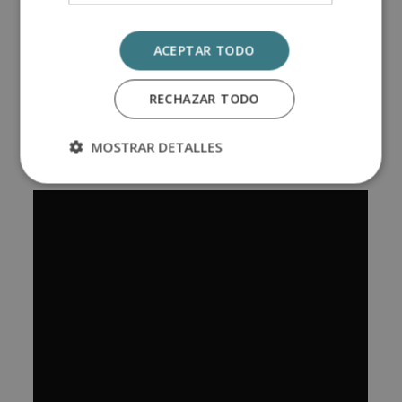
Una vez finalizados los estudios y superadas las
pruebas de evaluación, el alumno recibirá un
ACEPTAR TODO
diploma que certifica el “
MÁSTER EN DIRECCIÓN
CINEMATOGRÁFICA
”, de la ESCUELA DE
RECHAZAR TODO
POSTGRADO DE ARTE, ARTESANÍA Y OFICIOS,
avalada por nuestra condición de socios de la
MOSTRAR DETALLES
CECAP.