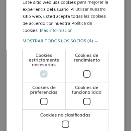
Este sitio web usa cookies para mejorar la
las claves de acceso al campus virtual. En este
experiencia del usuario. Al utilizar nuestro
espacio digital encontrará todo el material
sitio web, usted acepta todas las cookies
necesario para completar la formación de
de acuerdo con nuestra Política de
manera completamente digital.
cookies.
Más información
MOSTRAR TODOS LOS SOCIOS
(4) →
Dentro de la plataforma, el alumno tendrá acceso
a un curso de iniciación en línea para aprender a
Cookies
Cookies de
manejarla, webinars audiovisuales que
estrictamente
rendimiento
necesarias
complementarán su aprendizaje y la información
de contacto de los tutores/as. Estos estarán
disponibles para responder cualquier consulta o
Cookies de
Cookies de
preferencias
funcionalidad
resolver dudas relacionadas con el contenido de
la formación.
Certificación
Cookies no clasificadas