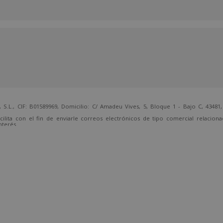
 CIF: B01589969, Domicilio: C/ Amadeu Vives, 5, Bloque 1 - Bajo C, 43481, 
cilita con el fin de enviarle correos electrónicos de tipo comercial relacion
nterés.
temente, dirigiéndose a la dirección direccion@grupotarraco.com.