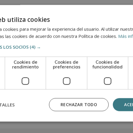
 pruebas de evaluación, el alumno recibirá un diploma que ce
OS”, de la ESCUELA DE POSTGRADO DE ARTE, ARTESANÍA Y
eb utiliza cookies
s de la CECAP.
 cookies para mejorar la experiencia del usuario. Al utilizar nuest
s las cookies de acuerdo con nuestra Política de cookies.
Más in
 LOS SOCIOS
(4) →
n
Cookies de
Cookies de
Cookies de
rendimiento
preferencias
funcionalidad
TALLES
RECHAZAR TODO
ACE