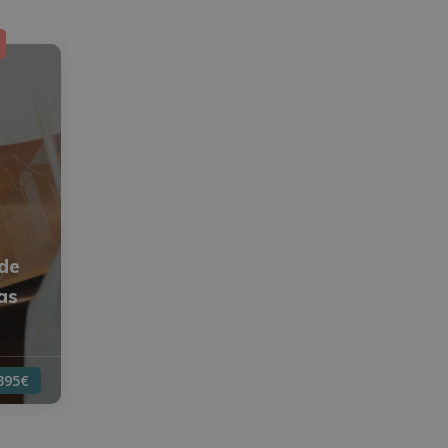
 de
as
395€