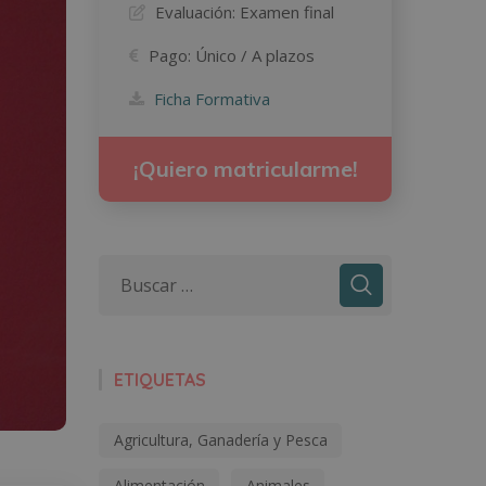
Evaluación:
Examen final
Pago:
Único / A plazos
Ficha Formativa
¡Quiero matricularme!
ETIQUETAS
Agricultura, Ganadería y Pesca
Alimentación
Animales