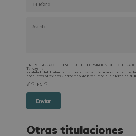
GRUPO TARRACO DE ESCUELAS DE FORMACIÓN DE POSTGRADO, S.L.,
Tarragona.
Finalidad del Tratamiento: Tratamos la información que nos fa
productos ofrecidos y otros tipo de productos que fueran de su i
Legitimación del tratamiento: Consentimiento del interesado.
Derechos: Puede ejercitar sus derechos identificándose suficien
SÍ
NO
Para más información consulte nuestra Política de Privacidad.
Desea recibir información comercial (vía telefónica y/o email):
Otras titulaciones