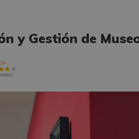
ión y Gestión de Muse
IÓN
niones)