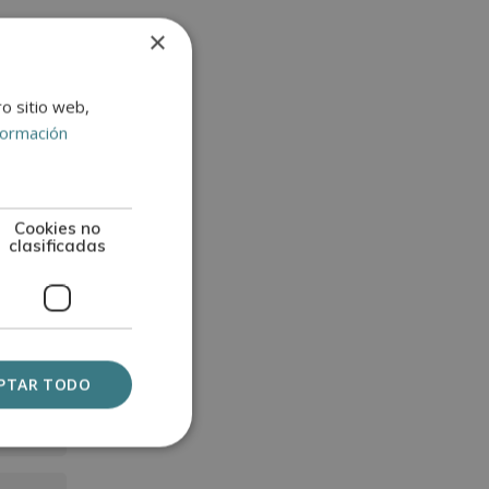
rtifica
×
ro sitio web,
formación
Cookies no
clasificadas
PTAR TODO