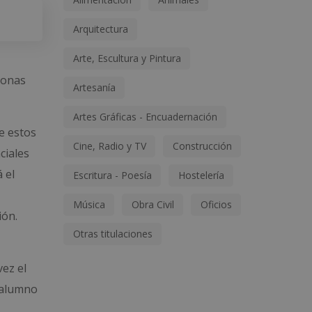
Arquitectura
Arte, Escultura y Pintura
sonas
Artesanía
Artes Gráficas - Encuadernación
de estos
Cine, Radio y TV
Construcción
ciales
 el
Escritura - Poesía
Hostelería
Música
Obra Civil
Oficios
ión.
Otras titulaciones
vez el
l alumno