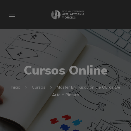
Cursos Online
Inicio
Cursos
Máster En Tasación De Obras De
Arte Y Pintura