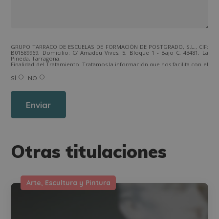
GRUPO TARRACO DE ESCUELAS DE FORMACIÓN DE POSTGRADO, S.L., CIF:
B01589969, Domicilio: C/ Amadeu Vives, 5, Bloque 1 - Bajo C, 43481, La
Pineda, Tarragona.
Finalidad del Tratamiento: Tratamos la información que nos facilita con el
fin de enviarle correos electrónicos de tipo comercial relacionado con
los productos ofrecidos y otros tipo de productos que fueran de su
SÍ
NO
interés.
Legitimación del tratamiento: Consentimiento del interesado.
Derechos: Puede ejercitar sus derechos identificándose suficientemente,
dirigiéndose a la dirección direccion@grupotarraco.com.
Para más información consulte nuestra Política de Privacidad.
Desea recibir información comercial (vía telefónica y/o email):
Otras titulaciones
Arte, Escultura y Pintura