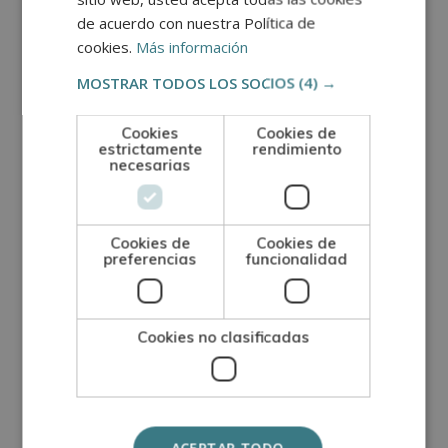
Casas de subastas
.
de acuerdo con nuestra Política de
cookies.
Más información
Galerías de arte
.
MOSTRAR TODOS LOS SOCIOS
(4) →
Museos
y entidades culturales.
Cookies
Cookies de
Consultorías y empresas
de valoración
estrictamente
rendimiento
necesarias
patrimonial.
Seguros especializados
en objetos artísticos.
Cookies de
Cookies de
Coleccionistas privados
y asesorías artísticas.
preferencias
funcionalidad
Metodología
Cookies no clasificadas
El alumno recibirá acceso a un curso inicial donde
encontrará información sobre la metodología de
aprendizaje, la titulación que recibirá, el