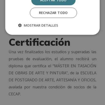
ACEPTAR TODO
funcionamiento del Campus Virtual, qué hacer
una vez el alumno haya finalizado e información
RECHAZAR TODO
sobre la Escuela de Postgrado de Arte, Artesanía
y Oficios. Además, el alumno dispondrá de un
MOSTRAR DETALLES
servicio de clases en directo.
Certificación
Una vez finalizados los estudios y superadas las
pruebas de evaluación, el alumno recibirá un
diploma que certifica el “MÁSTER EN TASACIÓN
DE OBRAS DE ARTE Y PINTURA”, de la ESCUELA
DE POSTGRADO DE ARTE, ARTESANÍA Y OFICIOS,
avalada por nuestra condición de socios de la
CECAP.