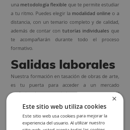
una
metodología flexible
que te permite estudiar
a tu ritmo. Puedes elegir la
modalidad online
o a
distancia, con un temario completo y de calidad,
además de contar con
tutorías individuales
que
te acompañarán durante todo el proceso
formativo.
Salidas laborales
Nuestra formación en tasación de obras de arte,
es tu puerta para acceder a un mercado
profesional en crecimiento, con un perfil
×
especializado que muchas organizaciones. Esta
Este sitio web utiliza cookies
formación te permite adquirir conocimientos
Este sitio web usa cookies para mejorar la
altamente valorados en sectores como:
experiencia del usuario. Al utilizar nuestro
sitio web, usted acepta todas las cookies