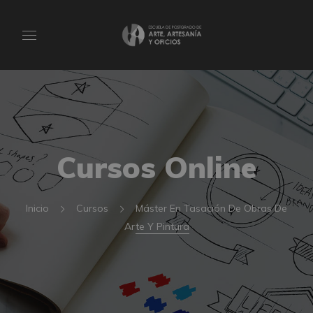
Cursos Online
Inicio
Cursos
Máster En Tasación De Obras De
Arte Y Pintura