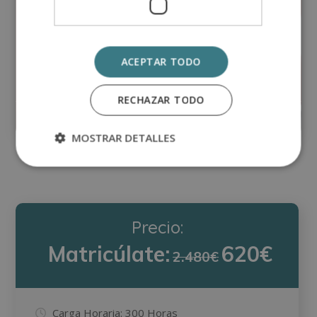
Máster en Tasación de Joyería y
ACEPTAR TODO
Gemología
RECHAZAR TODO
Matricúlate:
0
395€
1.580€
MOSTRAR DETALLES
Precio:
Matricúlate:
620€
2.480€
Carga Horaria:
300 Horas