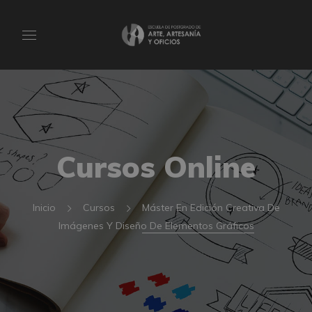
Cursos Online
Inicio
Cursos
Máster En Edición Creativa De
Imágenes Y Diseño De Elementos Gráficos