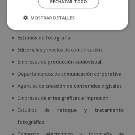
RECHAZAR TODO
Estudios de diseño gráfico
.
MOSTRAR DETALLES
Agencias de publicidad
y marketing.
Estudios de fotografía
.
Editoriales
y medios de comunicación.
Empresas de
producción audiovisual
.
Departamentos de
comunicación corporativa
.
Agencias de
creación de contenidos digitales
.
Empresas de
artes gráficas e impresión
.
Estudios de
retoque y tratamiento
fotográfico.
Comercio electrónico
y fotografía de