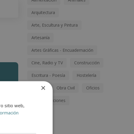
Arquitectura
Arte, Escultura y Pintura
Artesanía
Artes Gráficas - Encuadernación
Cine, Radio y TV
Construcción
Escritura - Poesía
Hostelería
×
Música
Obra Civil
Oficios
Otras titulaciones
ro sitio web,
formación