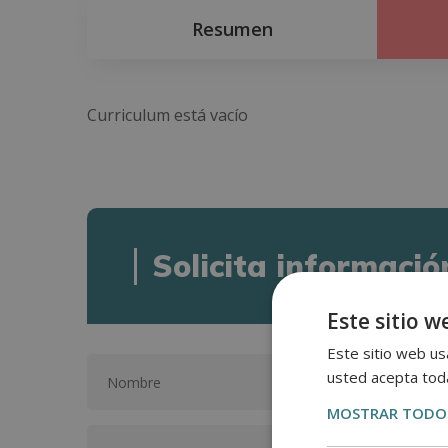
Resumen
Curriculum está vacío
Solicita informació
Este sitio w
Este sitio web usa
usted acepta toda
MOSTRAR TODOS