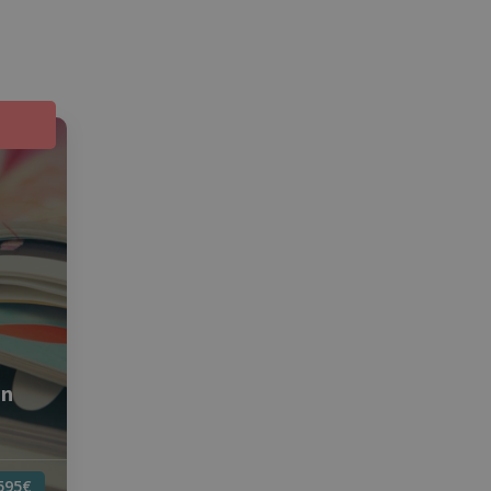
ón
595€