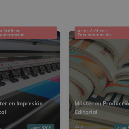
s Gráficas -
Artes Gráficas -
uadernación
Encuadernación
er en Impresión
Máster en Producci
tal
Editorial
0
620€
2.480€
2.380€