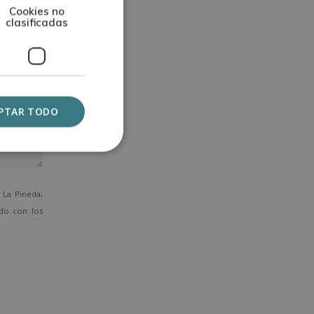
Cookies no
clasificadas
PTAR TODO
La Pineda,
ado con los