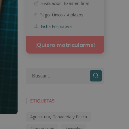
Evaluación:
Examen final
Pago:
Único / A plazos
Ficha Formativa
¡Quiero matricularme!
ETIQUETAS
Agricultura, Ganadería y Pesca
Alimentación
Animales