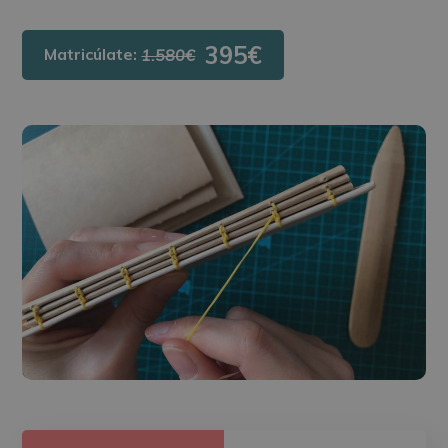
395€
Matricúlate:
1.580€