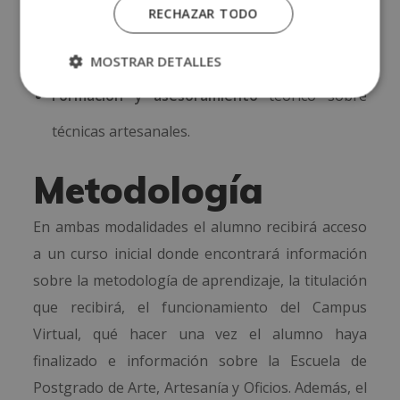
RECHAZAR TODO
antiguos.
Tiendas
de arte y artesanía.
MOSTRAR DETALLES
Formación y asesoramiento
teórico sobre
técnicas artesanales.
Metodología
En ambas modalidades el alumno recibirá acceso
a un curso inicial donde encontrará información
sobre la metodología de aprendizaje, la titulación
que recibirá, el funcionamiento del Campus
Virtual, qué hacer una vez el alumno haya
finalizado e información sobre la Escuela de
Postgrado de Arte, Artesanía y Oficios. Además, el