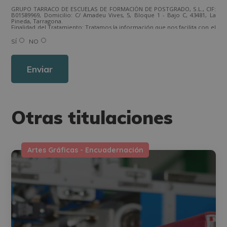
GRUPO TARRACO DE ESCUELAS DE FORMACIÓN DE POSTGRADO, S.L., CIF:
B01589969, Domicilio: C/ Amadeu Vives, 5, Bloque 1 - Bajo C, 43481, La
Pineda, Tarragona.
Finalidad del Tratamiento: Tratamos la información que nos facilita con el
fin de enviarle correos electrónicos de tipo comercial relacionado con
los productos ofrecidos y otros tipo de productos que fueran de su
SÍ
NO
interés.
Legitimación del tratamiento: Consentimiento del interesado.
Derechos: Puede ejercitar sus derechos identificándose suficientemente,
dirigiéndose a la dirección direccion@grupotarraco.com.
Para más información consulte nuestra Política de Privacidad.
Desea recibir información comercial (vía telefónica y/o email):
Otras titulaciones
Artes Gráficas - Encuadernación