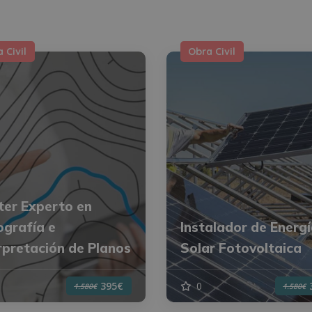
 Civil
Obra Civil
er Experto en
grafía e
Instalador de Energ
rpretación de Planos
Solar Fotovoltaica
0
395€
1.580€
1.580€