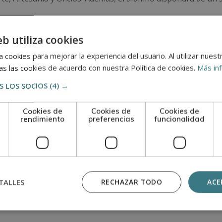
 pruebas de evaluación, el alumno recibirá un diploma que ce
eb utiliza cookies
ESCUELA DE POSTGRADO DE ARTE, ARTESANÍA Y OFICIOS, a
 cookies para mejorar la experiencia del usuario. Al utilizar nuest
s las cookies de acuerdo con nuestra Política de cookies.
Más in
 LOS SOCIOS
(4) →
Cookies de
Cookies de
Cookies de
n
rendimiento
preferencias
funcionalidad
TALLES
RECHAZAR TODO
ACE