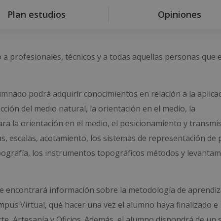
Plan estudios
Opiniones
o a profesionales, técnicos y a todas aquellas personas que 
umnado podrá adquirir conocimientos en relación a la aplica
ción del medio natural, la orientación en el medio, la
ara la orientación en el medio, el posicionamiento y transmi
as, escalas, acotamiento, los sistemas de representación de 
topografía, los instrumentos topográficos métodos y levanta
nde encontrará información sobre la metodología de aprendiza
ampus Virtual, qué hacer una vez el alumno haya finalizado e
te, Artesanía y Oficios. Además, el alumno dispondrá de un s