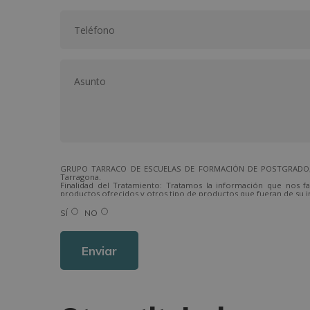
GRUPO TARRACO DE ESCUELAS DE FORMACIÓN DE POSTGRADO, S.L.,
Tarragona.
Finalidad del Tratamiento: Tratamos la información que nos fa
productos ofrecidos y otros tipo de productos que fueran de su i
Legitimación del tratamiento: Consentimiento del interesado.
Derechos: Puede ejercitar sus derechos identificándose suficien
SÍ
NO
Para más información consulte nuestra Política de Privacidad.
Desea recibir información comercial (vía telefónica y/o email):