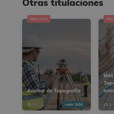
Otras titulaciones
Obra Civil
Obra
Mást
Topo
Auxiliar de Topografía
Inte
1
0
395€
1.580€