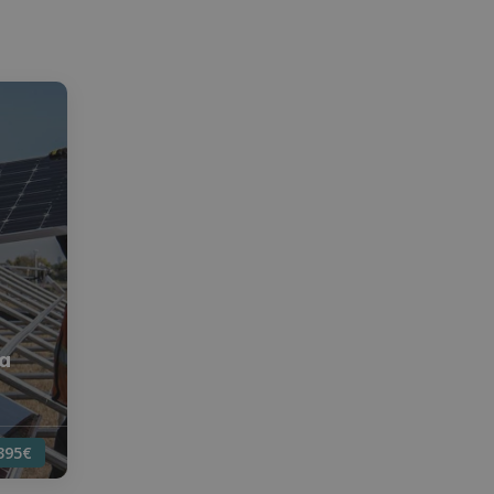
ía
395€