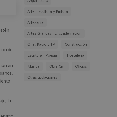
Arquitectura
Arte, Escultura y Pintura
Artesanía
estén
Artes Gráficas - Encuadernación
Cine, Radio y TV
Construcción
ción de
Escritura - Poesía
Hostelería
sión en
Música
Obra Civil
Oficios
planos,
Otras titulaciones
miento
je, la
ervicio