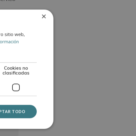
×
rtifica
valada
ro sitio web,
formación
Cookies no
clasificadas
PTAR TODO