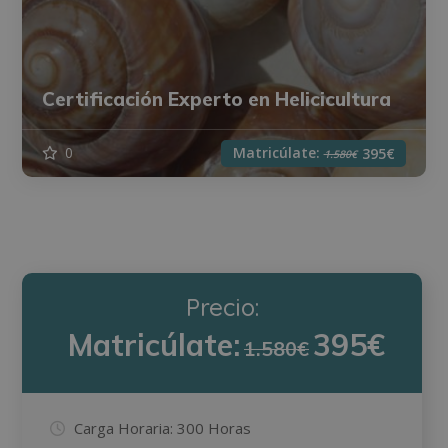
Certificación Experto en Helicicultura
Matricúlate:
0
395€
1.580€
Precio:
Matricúlate:
395€
1.580€
Carga Horaria:
300 Horas