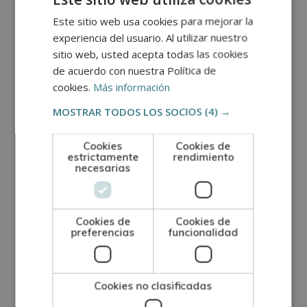
Metodología
Este sitio web usa cookies para mejorar la
experiencia del usuario. Al utilizar nuestro
El alumno recibirá acceso a un curso inicial donde
sitio web, usted acepta todas las cookies
de acuerdo con nuestra Política de
encontrará información sobre la metodología de
cookies.
Más información
aprendizaje, la titulación que recibirá, el
MOSTRAR TODOS LOS SOCIOS
(4) →
funcionamiento del Campus Virtual, qué hacer
una vez el alumno haya finalizado e información
Cookies
Cookies de
sobre la Escuela de Postgrado de Arte, Artesanía
estrictamente
rendimiento
necesarias
y Oficios. Además, el alumno dispondrá de un
servicio de clases en directo.
Certificación
Cookies de
Cookies de
preferencias
funcionalidad
Una vez finalizados los estudios y superadas las
pruebas de evaluación, el alumno recibirá un
Cookies no clasificadas
diploma que certifica el “
MÁSTER EN