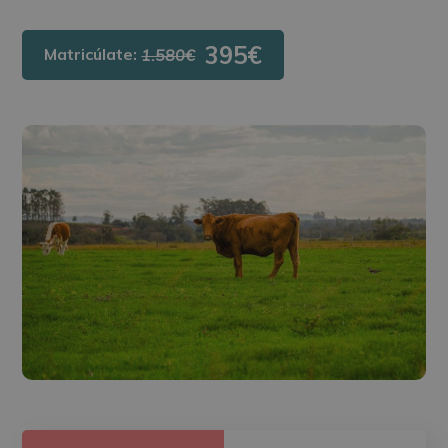
395€
Matricúlate:
1.580€