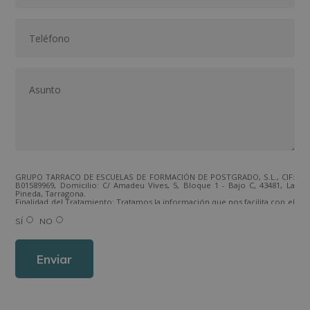
GRUPO TARRACO DE ESCUELAS DE FORMACIÓN DE POSTGRADO, S.L., CIF:
B01589969, Domicilio: C/ Amadeu Vives, 5, Bloque 1 - Bajo C, 43481, La
Pineda, Tarragona.
Finalidad del Tratamiento: Tratamos la información que nos facilita con el
fin de enviarle correos electrónicos de tipo comercial relacionado con
los productos ofrecidos y otros tipo de productos que fueran de su
SÍ
NO
interés.
Legitimación del tratamiento: Consentimiento del interesado.
Derechos: Puede ejercitar sus derechos identificándose suficientemente,
dirigiéndose a la dirección direccion@grupotarraco.com.
Para más información consulte nuestra Política de Privacidad.
Desea recibir información comercial (vía telefónica y/o email):