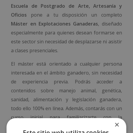
Escuela de Postgrado de Arte, Artesanía y
Oficios
pone a tu disposición un completo
Máster en Explotaciones Ganaderas
, diseñado
especialmente para quienes desean formarse en
este sector sin necesidad de desplazarse ni asistir
a clases presenciales.
El máster está orientado a cualquier persona
interesada en el ámbito ganadero, sin necesidad
de experiencia previa. Podrás acceder a
contenidos sobre manejo animal, genética,
sanidad, alimentación y legislación ganadera,
todo ello 100% en línea. Además, contarás con un
curso inicial para familiarizarte con la
×
metodología.
Este sitio web utiliza cookies