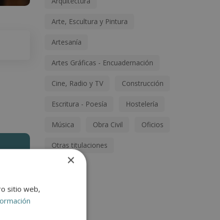
Arquitectura
Arte, Escultura y Pintura
Artesanía
Artes Gráficas - Encuadernación
Cine, Radio y TV
Construcción
Escritura - Poesía
Hostelería
Música
Obra Civil
Oficios
Otras titulaciones
×
ro sitio web,
formación