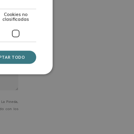
Cookies no
clasificadas
PTAR TODO
La Pineda,
ado con los