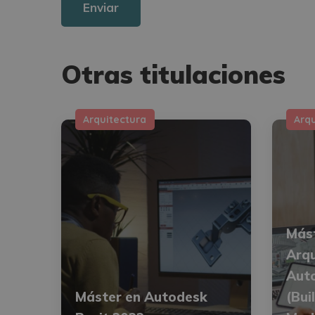
Otras titulaciones
Arquitectura
Arq
Mást
Arqu
Auto
Máster en Autodesk
(Bui