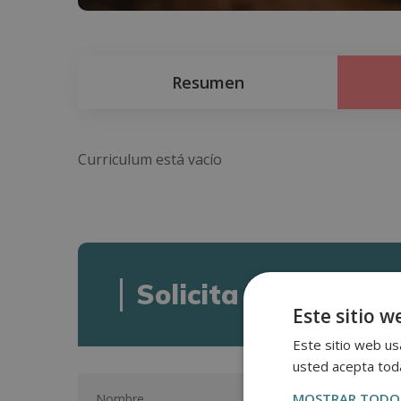
Resumen
Curriculum está vacío
Solicita informació
Este sitio w
Este sitio web usa
usted acepta toda
MOSTRAR TODOS