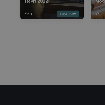
Revit 2022
Mode
1
0
395€
1.580€