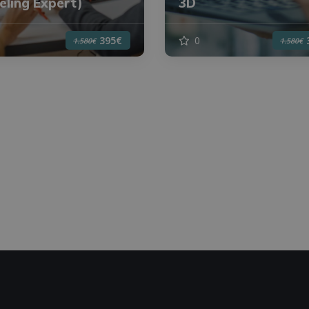
ling Expert)
3D
0
395€
1.580€
1.580€