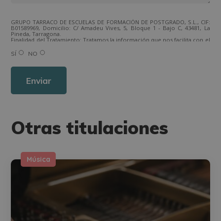
GRUPO TARRACO DE ESCUELAS DE FORMACIÓN DE POSTGRADO, S.L., CIF:
B01589969, Domicilio: C/ Amadeu Vives, 5, Bloque 1 - Bajo C, 43481, La
Pineda, Tarragona.
Finalidad del Tratamiento: Tratamos la información que nos facilita con el
fin de enviarle correos electrónicos de tipo comercial relacionado con
los productos ofrecidos y otros tipo de productos que fueran de su
SÍ
NO
interés.
Legitimación del tratamiento: Consentimiento del interesado.
Derechos: Puede ejercitar sus derechos identificándose suficientemente,
dirigiéndose a la dirección direccion@grupotarraco.com.
Para más información consulte nuestra Política de Privacidad.
Desea recibir información comercial (vía telefónica y/o email):
Otras titulaciones
Música