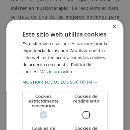
máster en musicoterapia
“. La respuesta es clara:
se trata de una de las
mejores opciones para
×
especializarte en este campo
y para seguir
Este sitio web utiliza cookies
apostando por tu formación continua. Nuestro
programa te ofrece la posibilidad de
ampliar tus
Este sitio web usa cookies para mejorar la
experiencia del usuario. Al utilizar nuestro
conocimientos
,
reforzar tu perfil profesional
y
sitio web, usted acepta todas las cookies
abrirte nuevas oportunidades laborales
.
de acuerdo con nuestra Política de
cookies.
Más información
Además, nuestro máster cuenta con una carga
MOSTRAR TODOS LOS SOCIOS
(4) →
horaria de
300 horas
, una duración máxima de
1
año
,
metodología flexible
,
modalidad a distancia
Cookies
Cookies de
u online
,
temario completo
de calidad y
tutorías
estrictamente
rendimiento
necesarias
individuales
que te acompañarán en cada paso.
Todo ello lo convierte en una formación
accesible, cercana y adaptada a tus necesidades.
Cookies de
Cookies de