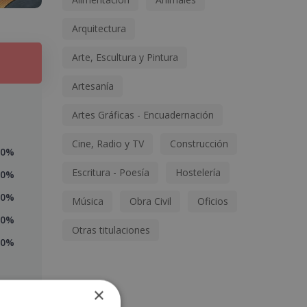
Arquitectura
Arte, Escultura y Pintura
Artesanía
Artes Gráficas - Encuadernación
Cine, Radio y TV
Construcción
0%
Escritura - Poesía
Hostelería
0%
0%
Música
Obra Civil
Oficios
0%
Otras titulaciones
0%
×