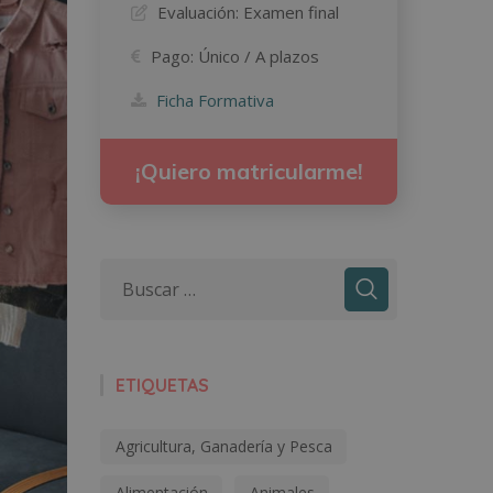
Evaluación:
Examen final
Pago:
Único / A plazos
Ficha Formativa
¡Quiero matricularme!
ETIQUETAS
Agricultura, Ganadería y Pesca
Alimentación
Animales