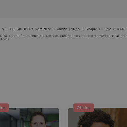
 CIF: B01589969, Domicilio: C/ Amadeu Vives, 5, Bloque 1 - Bajo C, 43481, 
cilita con el fin de enviarle correos electrónicos de tipo comercial relacion
nterés.
temente, dirigiéndose a la dirección direccion@grupotarraco.com.
ios
Oficios