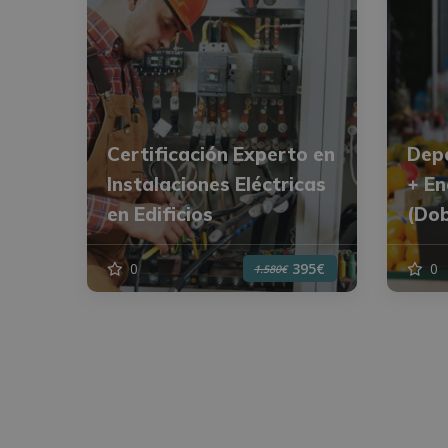
Certificación Experto en
Depe
Instalaciones Eléctricas
+ En
en Edificios
(Dob
0
0
395€
1.580€