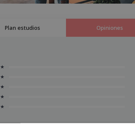
Plan estudios
Opiniones
 ★
 ★
 ★
 ★
 ★