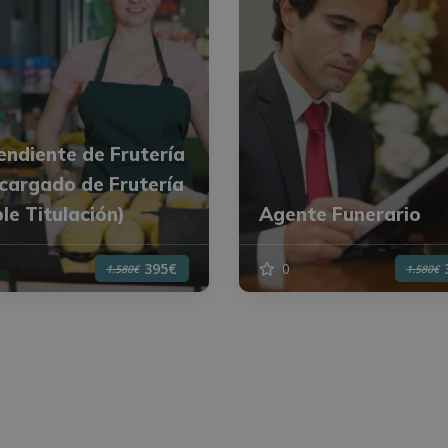
ndiente de Frutería
cargado de Frutería
le Titulación)
Agente Funerario
0
395€
1.580€
1.580€