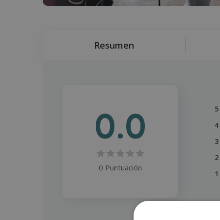
Resumen
0.0
5
4
3
2
0 Puntuación
1