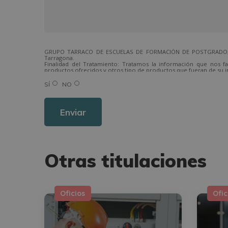
GRUPO TARRACO DE ESCUELAS DE FORMACIÓN DE POSTGRADO, S.L.,
Tarragona.
Finalidad del Tratamiento: Tratamos la información que nos fa
productos ofrecidos y otros tipo de productos que fueran de su i
Legitimación del tratamiento: Consentimiento del interesado.
Derechos: Puede ejercitar sus derechos identificándose suficien
SÍ
NO
Para más información consulte nuestra Política de Privacidad.
Desea recibir información comercial (vía telefónica y/o email):
Otras titulaciones
Oficios
Ofic