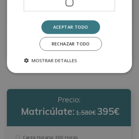
Máster en Escritura y Redacción
ACEPTAR TODO
Creativa
RECHAZAR TODO
Matricúlate:
0
395€
1.580€
MOSTRAR DETALLES
Precio:
Matricúlate:
395€
1.580€
Carga Horaria:
300 Horas