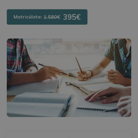
395€
Matricúlate:
1.580€