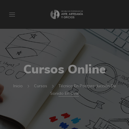
Cursos Online
Inicio
Cursos
Técnico En Postproducción De
Sonido En Cine