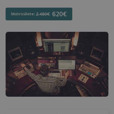
620€
Matricúlate:
2.480€