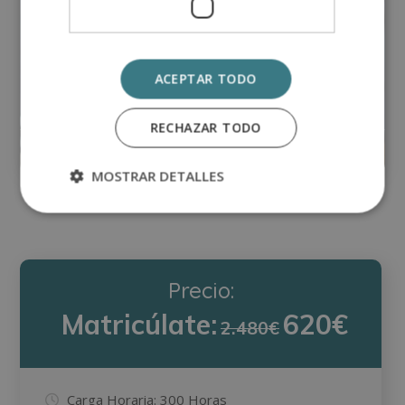
ACEPTAR TODO
Regidor en Espectáculos y Cine
RECHAZAR TODO
Matricúlate:
0
395€
1.580€
MOSTRAR DETALLES
Precio:
Matricúlate:
620€
2.480€
Carga Horaria:
300 Horas