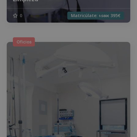
0
Matricúlate:
395€
1.580€
Oficios