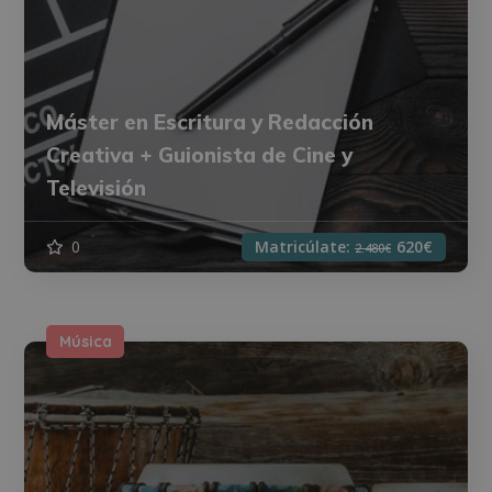
Máster en Escritura y Redacción
Creativa + Guionista de Cine y
Televisión
0
Matricúlate:
620€
2.480€
Música