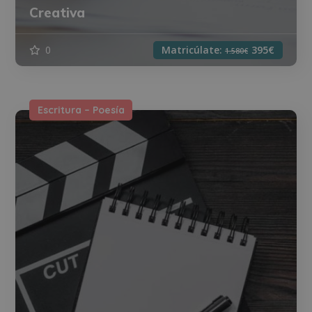
Creativa
0
Matricúlate:
395€
1.580€
Escritura – Poesía