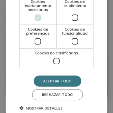
Cookies
Cookies de
estrictamente
rendimiento
necesarias
Cookies de
Cookies de
preferencias
funcionalidad
Cookies no clasificadas
Curso Superior de Cajero
ACEPTAR TODO
0
Matricúlate:
395€
1.580€
RECHAZAR TODO
MOSTRAR DETALLES