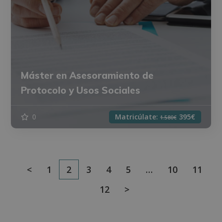
Máster en Asesoramiento de
Protocolo y Usos Sociales
0
Matricúlate:
395€
1.580€
<
1
2
3
4
5
…
10
11
12
>