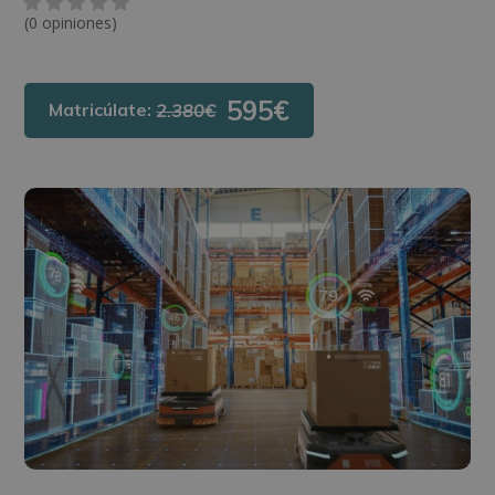
(0 opiniones)
595€
Matricúlate:
2.380€