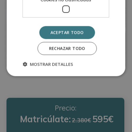
ACEPTAR TODO
Instalador de Calefacción y Agua
Caliente
RECHAZAR TODO
Matricúlate:
0
395€
1.580€
MOSTRAR DETALLES
Precio:
Matricúlate:
595€
2.380€