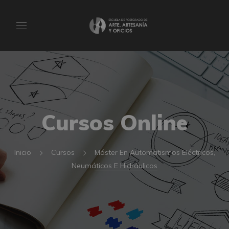
Cursos Online
Inicio
Cursos
Máster En Automatismos Eléctricos,
Neumáticos E Hidráulicos