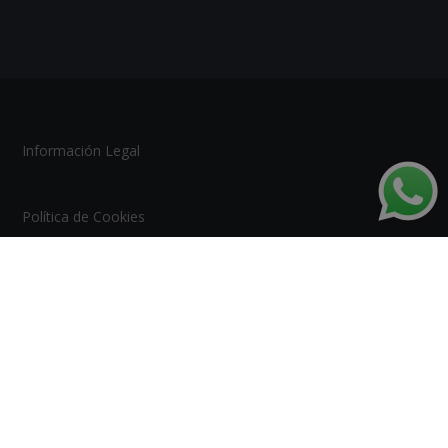
Información Legal
Política de Cookies
Tablón de Anuncios
Mapa del Sitio
Escuela de Postgrado de Arte, Artesanía y Oficios |
Copyright © 2026