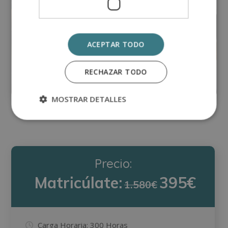
Máster en Edición Creativa de
Imágenes y Diseño de Elementos
ACEPTAR TODO
Gráficos
RECHAZAR TODO
Matricúlate:
0
620€
2.480€
MOSTRAR DETALLES
Precio:
Matricúlate:
395€
1.580€
Carga Horaria:
300 Horas