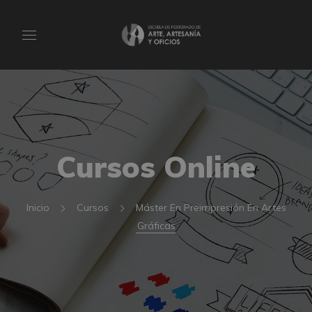
Cursos Online
Inicio
Cursos
Máster En Preimpresión En Artes
Gráficas