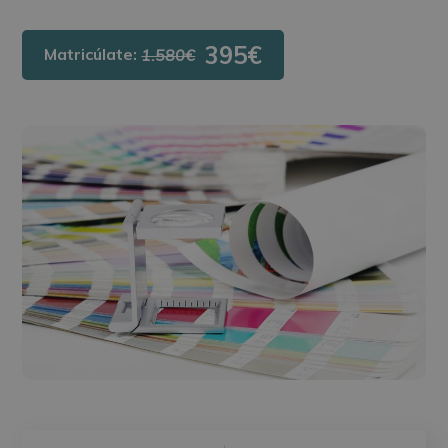
395€
Matricúlate:
1.580€