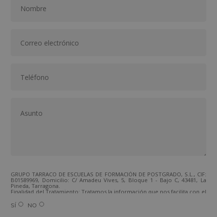
GRUPO TARRACO DE ESCUELAS DE FORMACIÓN DE POSTGRADO, S.L., CIF:
B01589969, Domicilio: C/ Amadeu Vives, 5, Bloque 1 - Bajo C, 43481, La
Pineda, Tarragona.
Finalidad del Tratamiento: Tratamos la información que nos facilita con el
fin de enviarle correos electrónicos de tipo comercial relacionado con
los productos ofrecidos y otros tipo de productos que fueran de su
SÍ
NO
interés.
Legitimación del tratamiento: Consentimiento del interesado.