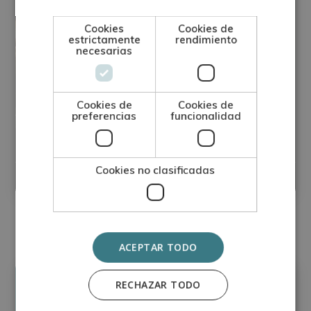
Cookies
Cookies de
estrictamente
rendimiento
necesarias
Cookies de
Cookies de
preferencias
funcionalidad
Perito Tasador de Obras de Arte
Cookies no clasificadas
Matricúlate:
0
620€
2.480€
ACEPTAR TODO
Precio:
RECHAZAR TODO