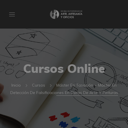
Cursos Online
Inicio
Cursos
Máster En Tasación + Máster En
Detección De Falsificaciones En Obras De Arte Y Pinturas