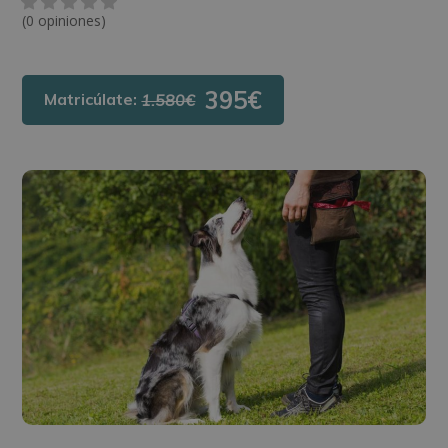
(0 opiniones)
395€
Matricúlate:
1.580€