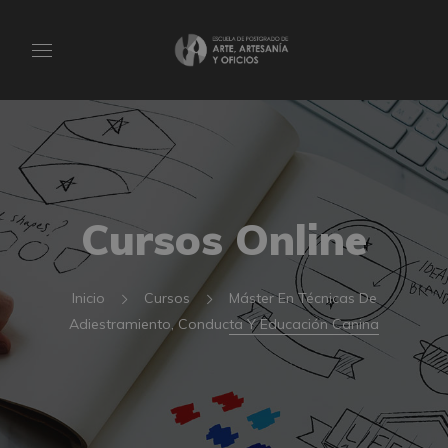
Cursos Online
Inicio
Cursos
Máster En Técnicas De
Adiestramiento, Conducta Y Educación Canina