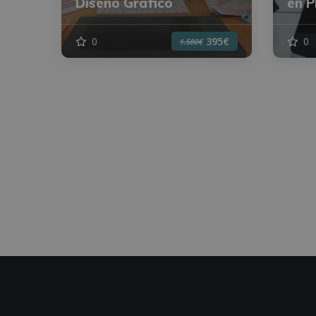
Diseño Gráfico
en 
0
0
395€
1.580€