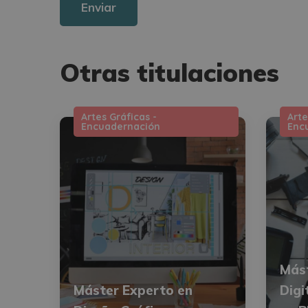
Otras titulaciones
Artes Gráficas -
Arte
Encuadernación
Enc
Mást
Máster Experto en
Digi