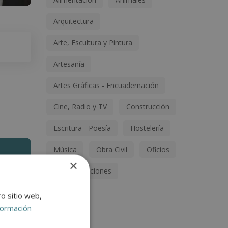
Arquitectura
Arte, Escultura y Pintura
Artesanía
Artes Gráficas - Encuadernación
Cine, Radio y TV
Construcción
Escritura - Poesía
Hostelería
Música
Obra Civil
Oficios
×
Otras titulaciones
ro sitio web,
formación