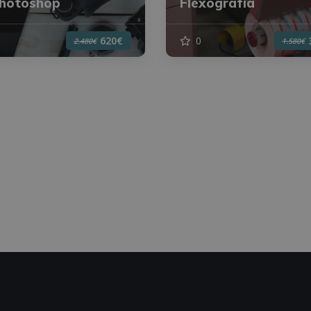
Photoshop
Flexografía
0
620€
2.480€
1.580€