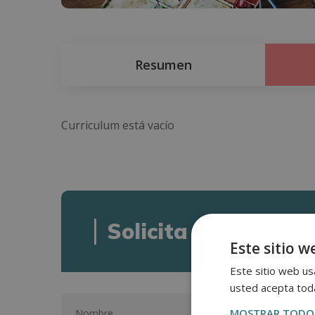
Resumen
Curriculum está vacío
Solicita informació
Este sitio w
Este sitio web usa
usted acepta toda
MOSTRAR TODOS