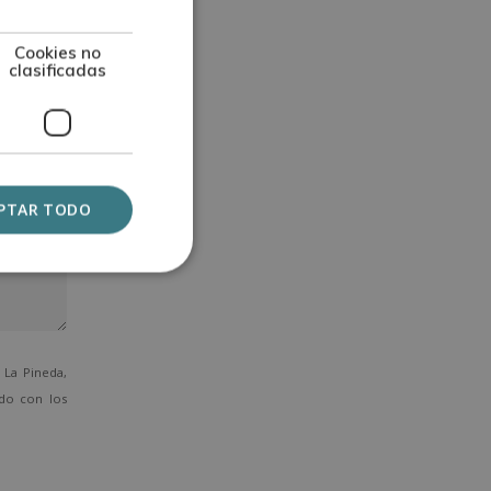
Cookies no
clasificadas
PTAR TODO
La Pineda,
ado con los