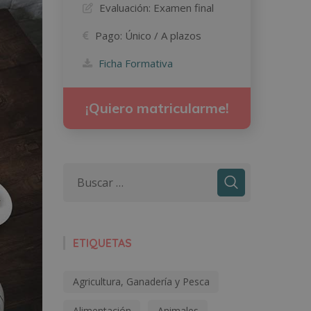
Evaluación:
Examen final
Pago:
Único / A plazos
Ficha Formativa
¡Quiero matricularme!
ETIQUETAS
Agricultura, Ganadería y Pesca
Alimentación
Animales