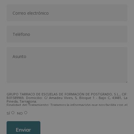
GRUPO TARRACO DE ESCUELAS DE FORMACIÓN DE POSTGRADO, S.L., CIF:
B01589969, Domicilio: C/ Amadeu Vives, 5, Bloque 1 - Bajo C, 43481, La
Pineda, Tarragona.
Finalidad del Tratamiento: Tratamos la información que nos facilita con el
fin de enviarle correos electrónicos de tipo comercial relacionado con
los productos ofrecidos y otros tipo de productos que fueran de su
SÍ
NO
interés.
Legitimación del tratamiento: Consentimiento del interesado.
Derechos: Puede ejercitar sus derechos identificándose suficientemente,
dirigiéndose a la dirección direccion@grupotarraco.com.
Para más información consulte nuestra Política de Privacidad.
Desea recibir información comercial (vía telefónica y/o email):