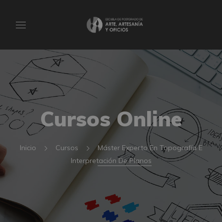
Cursos Online
Inicio
Cursos
Máster Experto En Topografía E
Interpretación De Planos