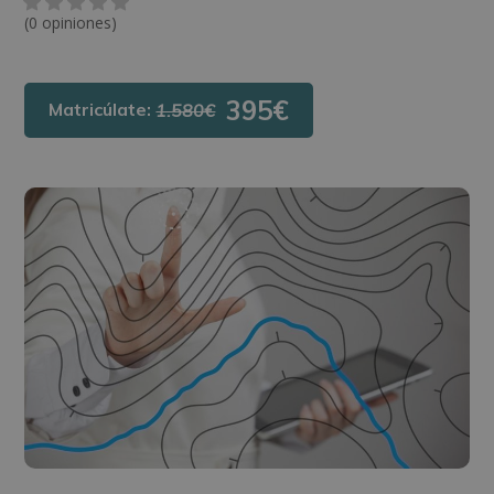
(0 opiniones)
395€
Matricúlate:
1.580€