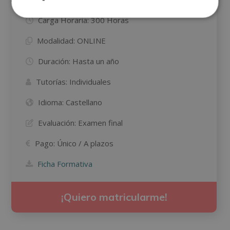
Carga Horaria:
300 Horas
Modalidad:
ONLINE
Duración:
Hasta un año
Tutorías:
Individuales
Idioma:
Castellano
Evaluación:
Examen final
Pago:
Único / A plazos
Ficha Formativa
¡Quiero matricularme!